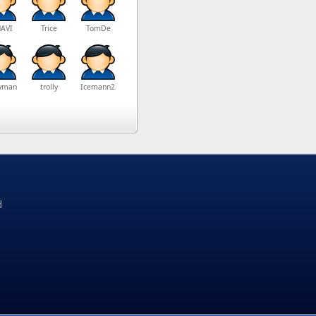
AVI
Trice
TomDe
yman
trolly
Icemann222
d