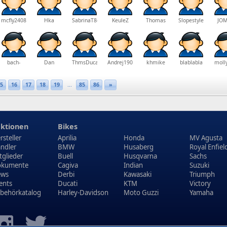
mcfly2408
Hka
SabrinaT84
KeuleZ
Thomas
Slopestyle111
JOM
bach-
Dan
ThmsDucati
Andrej1908
khmike
blablabla
moll
harry
5
16
17
18
19
...
85
86
»
ktionen
Bikes
rsteller
Aprilia
Honda
MV Agusta
ndler
BMW
Husaberg
Royal Enfiel
tglieder
Buell
Husqvarna
Sachs
kumente
Cagiva
Indian
Suzuki
ews
Derbi
Kawasaki
Triumph
ents
Ducati
KTM
Victory
behörkatalog
Harley-Davidson
Moto Guzzi
Yamaha