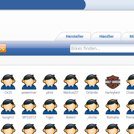
Hersteller
Händler
Mi
og
Ck25
powermanager
phnx
MarkusZ750S
Orlando
harleyhermann
Chab
burgm3
MTS2013
Tiger-
Robert
_stiche
Romaha
Flori
Dompteur