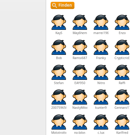
Finden
KayS
May6hem
marrei1964
Enzo
Bob
Ramsi687
Franky
Crypticrid3r
Stefan
EAY950
Nitro
Raffi
200759650@gmx.de
NastyMike67
kunter9
Gennaro1703
Mototrotter
no-bike-
c.lux
Karlfred