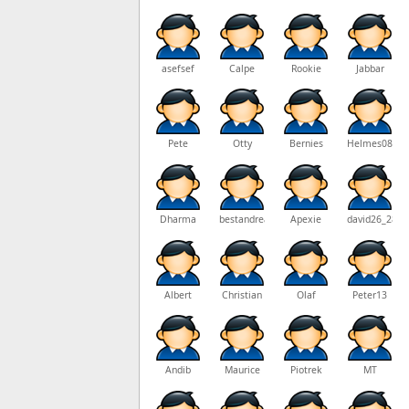
no-life
asefsef
Calpe
Rookie
Jabbar
Pete
Otty
Bernies
Helmes0815
Dharma
bestandreas
Apexie
david26_28
Albert
Christian
Olaf
Peter13
Andib
Maurice
Piotrek
MT