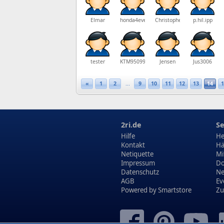
Elmar
honda4ever1982
Christopher1001+
p.hil.ipp
tester
KTM950990SM
Jensen
Jus3006
«
1
2
...
9
10
11
12
13
14
1
2ri.de
Se
Hilfe
He
Kontakt
Hä
Netiquette
Mi
Impressum
Do
Datenschutz
N
AGB
Ev
Powered by
Smartstore
Zu