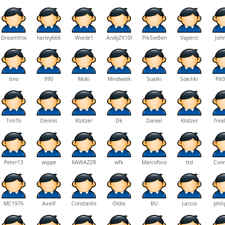
Dreamfrom90s
harley666
Wiede1
AndyZX10R
PikSieBen
Vaperiz
Joh
tino
990
Muki
Mindwalk
Sualki
Sokiliki
Pit
TimTo
Dennis
Klotzer
Dk
Daniel
Klotzer
frea
Peter13
wippe
KAWAZZR
wfk
Marcofisio83
ttd
Conr
MC1976
AxelF
Constantine
Oldie
BU
Laccio
phil