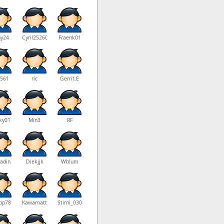
ny24
Cyril25260
Fraenk01
0561
ric
Gerrit.E
ky01
Min3
RF
adin
Diekjjk
Wblum
ipp78
Kawamatthi
Stirni_030