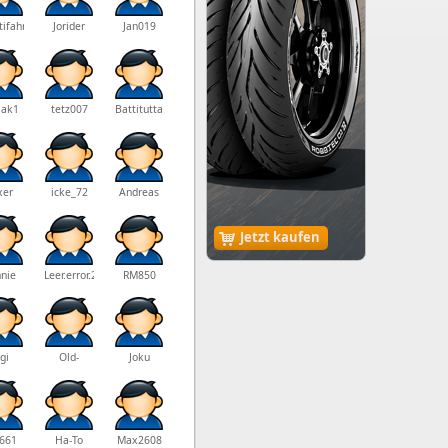
tifahrer_68
Jorider
Jan019
er
ak1
tetz007
Battitutta
xer
icke_72
Andreas
Jetzt kaufen
nie
Leer.error.204
RM850
gi
Old-
Joku
Stemmi
l661
Ha-To
Max2608