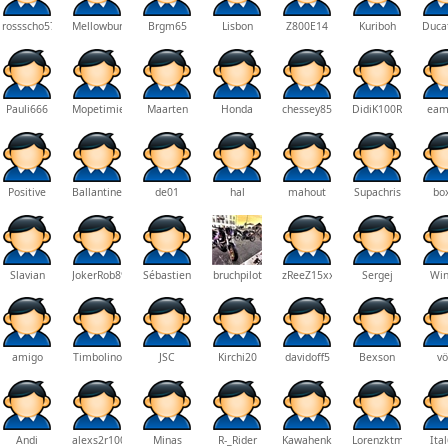
rossscho57
Mellowburn
Brgm65
Lisbon
Z800E14
Kuriboh
Duca
Pauli666
Mopetimies
Maarten
Honda
chessey85
DidiK100RSCafeRac
eam
Positive
Ballantine
de01
hal
mahout
Supachris
bo
Slavian
JokerRob89
Sébastien
bruchpilot
zReeZ15xx
Sergej
Win
amigo
Timbolino
JSC
Kirchi20
davidoff5
Bexson
vö
Andi
alexs2r1000
Minas
R-_Rider
Kawahenk
Lorenzktm
Ita