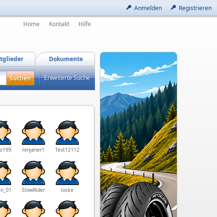
Anmelden
Registrieren
Home
Kontakt
Hilfe
tglieder
Dokumente
Erweiterte Suche
o1998
ninjaner1
Test12112
an_016
SlowRider
locke