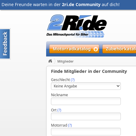
Deine Freunde warten in der
2ri.de Community
auf dich!
Motorradkatalog
Zubehörkatal
Mitglieder
Finde Mitglieder in der Community
Geschlecht
(?)
Nickname
Ort
(?)
Motorrad
(?)