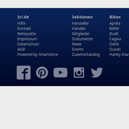
2ri.de
Sektionen
Bikes
Hilfe
Hersteller
Aprilia
Kontakt
Händler
BMW
Netiquette
Mitglieder
Buell
Impressum
Dokumente
Cagiva
Datenschutz
News
Derbi
AGB
Events
Ducati
Powered by
Smartstore
Zubehörkatalog
Harley-Dav