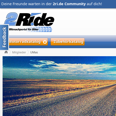
Deine Freunde warten in der
2ri.de Community
auf dich!
Motorradkatalog
Zubehörkatalog
Mitglieder
UMas