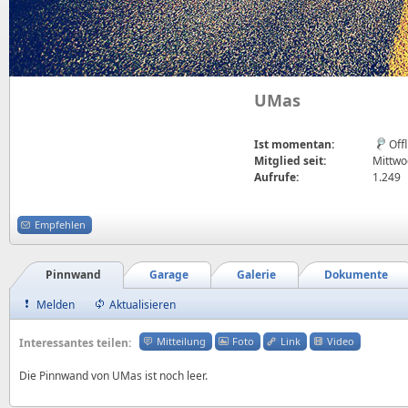
UMas
Ist momentan:
Off
Mitglied seit:
Mittwo
Aufrufe:
1.249
Empfehlen
Pinnwand
Garage
Galerie
Dokumente
Melden
Aktualisieren
Mitteilung
Foto
Link
Video
Interessantes teilen:
Die Pinnwand von UMas ist noch leer.