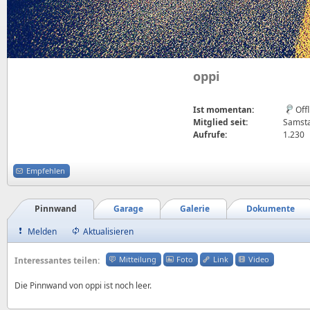
oppi
Ist momentan:
Off
Mitglied seit:
Samsta
Aufrufe:
1.230
Empfehlen
Pinnwand
Garage
Galerie
Dokumente
Melden
Aktualisieren
Mitteilung
Foto
Link
Video
Interessantes teilen:
Die Pinnwand von oppi ist noch leer.