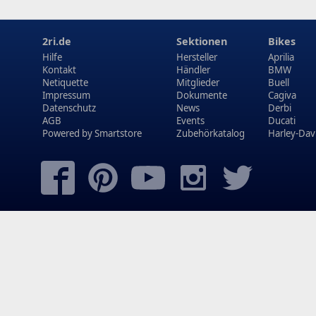
2ri.de
Sektionen
Bikes
Hilfe
Hersteller
Aprilia
Kontakt
Händler
BMW
Netiquette
Mitglieder
Buell
Impressum
Dokumente
Cagiva
Datenschutz
News
Derbi
AGB
Events
Ducati
Powered by
Smartstore
Zubehörkatalog
Harley-Dav