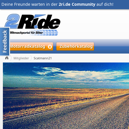
Deine Freunde warten in der
2ri.de Community
auf dich!
Motorradkatalog
Zubehörkatalog
Mitglieder
Scatmann21