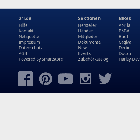
2ri.de
Sektionen
Bikes
Hilfe
Hersteller
Aprilia
Kontakt
Händler
BMW
Netiquette
Mitglieder
Buell
Impressum
Dokumente
Cagiva
Datenschutz
News
Derbi
AGB
Events
Ducati
Powered by
Smartstore
Zubehörkatalog
Harley-Dav