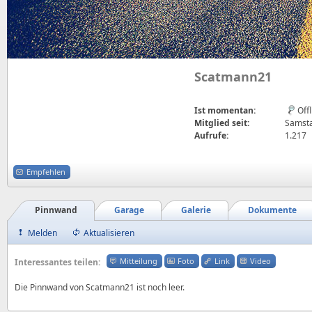
Scatmann21
Ist momentan:
Off
Mitglied seit:
Samsta
Aufrufe:
1.217
Empfehlen
Pinnwand
Garage
Galerie
Dokumente
Melden
Aktualisieren
Mitteilung
Foto
Link
Video
Interessantes teilen:
Die Pinnwand von Scatmann21 ist noch leer.