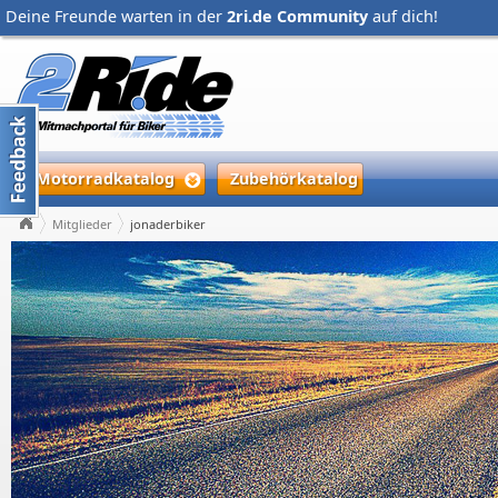
Deine Freunde warten in der
2ri.de Community
auf dich!
Motorradkatalog
Zubehörkatalog
Mitglieder
jonaderbiker