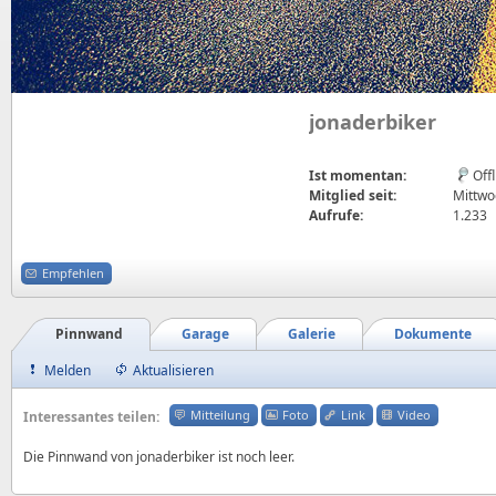
jonaderbiker
Ist momentan:
Off
Mitglied seit:
Mittwo
Aufrufe:
1.233
Empfehlen
Pinnwand
Garage
Galerie
Dokumente
Melden
Aktualisieren
Mitteilung
Foto
Link
Video
Interessantes teilen:
Die Pinnwand von jonaderbiker ist noch leer.