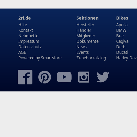
2ri.de
Sektionen
Bikes
Hilfe
Hersteller
Aprilia
Kontakt
Händler
BMW
Netiquette
Mitglieder
Buell
Impressum
Dokumente
Cagiva
Datenschutz
News
Derbi
AGB
Events
Ducati
Powered by
Smartstore
Zubehörkatalog
Harley-Dav