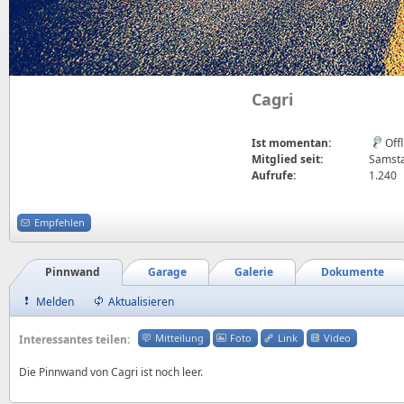
Cagri
Ist momentan:
Off
Mitglied seit:
Samsta
Aufrufe:
1.240
Empfehlen
Pinnwand
Garage
Galerie
Dokumente
Melden
Aktualisieren
Mitteilung
Foto
Link
Video
Interessantes teilen:
Die Pinnwand von Cagri ist noch leer.