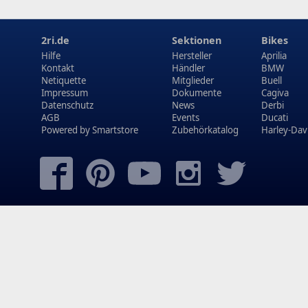
2ri.de
Sektionen
Bikes
Hilfe
Hersteller
Aprilia
Kontakt
Händler
BMW
Netiquette
Mitglieder
Buell
Impressum
Dokumente
Cagiva
Datenschutz
News
Derbi
AGB
Events
Ducati
Powered by
Smartstore
Zubehörkatalog
Harley-Dav