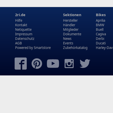
2ri.de
Sektionen
Bikes
Hilfe
Hersteller
Aprilia
Kontakt
Händler
BMW
Netiquette
Mitglieder
Buell
Impressum
Dokumente
Cagiva
Datenschutz
News
Derbi
AGB
Events
Ducati
Powered by
Smartstore
Zubehörkatalog
Harley-Dav