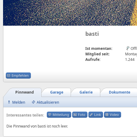
basti
Ist momentan:
Off
Mitglied seit:
Montag
Aufrufe:
1.244
Empfehlen
Pinnwand
Garage
Galerie
Dokumente
Melden
Aktualisieren
Mitteilung
Foto
Link
Video
Interessantes teilen:
Die Pinnwand von basti ist noch leer.