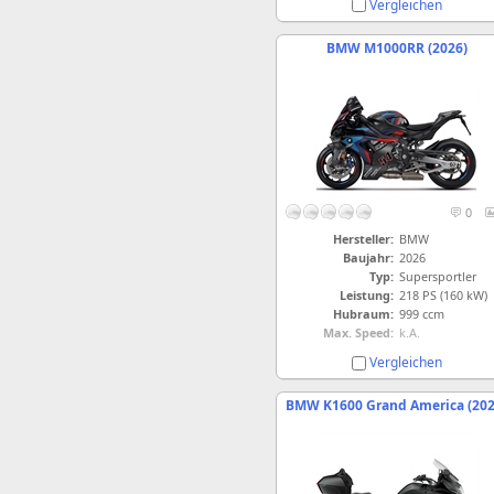
Vergleichen
BMW M1000RR (2026)
0
Hersteller:
BMW
Baujahr:
2026
Typ:
Supersportler
Leistung:
218 PS (160 kW)
Hubraum:
999 ccm
Max. Speed:
k.A.
Vergleichen
BMW K1600 Grand America (202