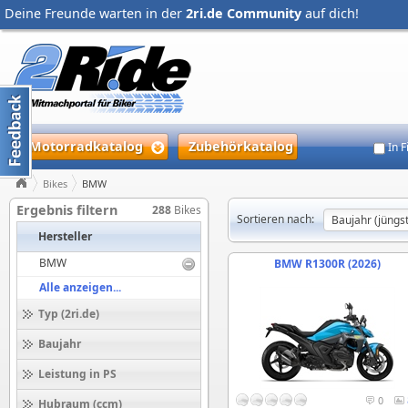
Deine Freunde warten in der
2ri.de Community
auf dich!
Motorradkatalog
Zubehörkatalog
In 
Bikes
BMW
Ergebnis filtern
288
Bikes
Sortieren nach:
Hersteller
BMW
BMW R1300R (2026)
Alle anzeigen...
Typ (2ri.de)
Baujahr
Leistung in PS
0
Hubraum (ccm)