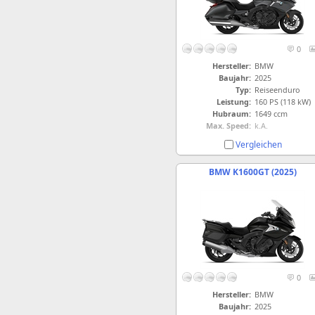
0
Hersteller:
BMW
Baujahr:
2025
Typ:
Reiseenduro
Leistung:
160 PS (118 kW)
Hubraum:
1649 ccm
Max. Speed:
k.A.
Vergleichen
BMW K1600GT (2025)
0
Hersteller:
BMW
Baujahr:
2025