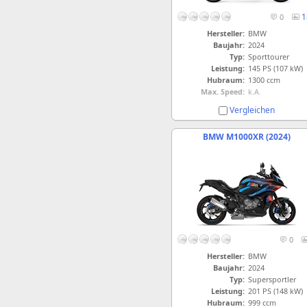
1
0
Hersteller:
BMW
Baujahr:
2024
Typ:
Sporttourer
Leistung:
145 PS (107 kW)
Hubraum:
1300 ccm
Max. Speed:
k.A.
Vergleichen
BMW M1000XR (2024)
0
Hersteller:
BMW
Baujahr:
2024
Typ:
Supersportler
Leistung:
201 PS (148 kW)
Hubraum:
999 ccm