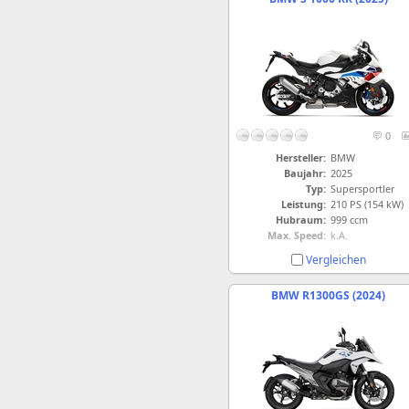
0
Hersteller:
BMW
Baujahr:
2025
Typ:
Supersportler
Leistung:
210 PS (154 kW)
Hubraum:
999 ccm
Max. Speed:
k.A.
Vergleichen
BMW R1300GS (2024)