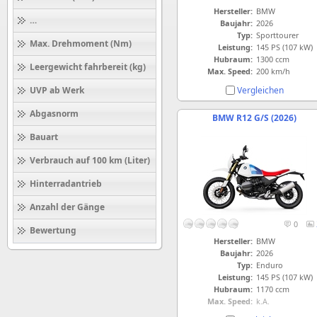
Hersteller:
BMW
Höchstgeschwindigkeit (km/h)
Baujahr:
2026
Typ:
Sporttourer
Max. Drehmoment (Nm)
Leistung:
145 PS (107 kW)
Hubraum:
1300 ccm
Leergewicht fahrbereit (kg)
Max. Speed:
200 km/h
Vergleichen
UVP ab Werk
Abgasnorm
BMW R12 G/S (2026)
Bauart
Verbrauch auf 100 km (Liter)
Hinterradantrieb
Anzahl der Gänge
0
Bewertung
Hersteller:
BMW
Baujahr:
2026
Typ:
Enduro
Leistung:
145 PS (107 kW)
Hubraum:
1170 ccm
Max. Speed:
k.A.