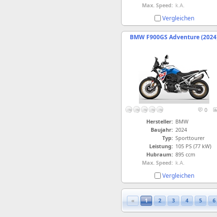
Max. Speed:
k.A.
Vergleichen
BMW F900GS Adventure (2024
0
Hersteller:
BMW
Baujahr:
2024
Typ:
Sporttourer
Leistung:
105 PS (77 kW)
Hubraum:
895 ccm
Max. Speed:
k.A.
Vergleichen
«
1
2
3
4
5
6