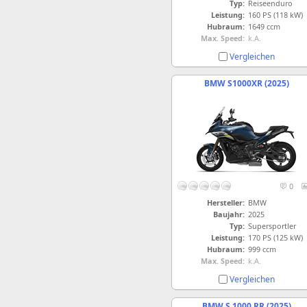
Typ:
Reiseenduro
Leistung:
160 PS (118 kW)
Hubraum:
1649 ccm
Max. Speed:
k.A.
Vergleichen
BMW S1000XR (2025)
0
Hersteller:
BMW
Baujahr:
2025
Typ:
Supersportler
Leistung:
170 PS (125 kW)
Hubraum:
999 ccm
Max. Speed:
k.A.
Vergleichen
BMW S 1000 RR (2025)