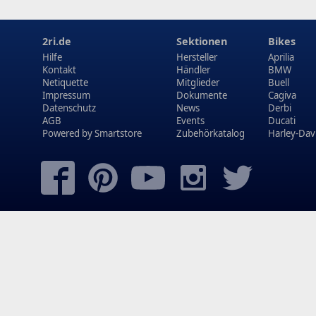
2ri.de
Sektionen
Bikes
Hilfe
Hersteller
Aprilia
Kontakt
Händler
BMW
Netiquette
Mitglieder
Buell
Impressum
Dokumente
Cagiva
Datenschutz
News
Derbi
AGB
Events
Ducati
Powered by
Smartstore
Zubehörkatalog
Harley-Dav