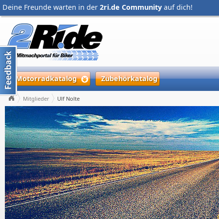
Deine Freunde warten in der
2ri.de Community
auf dich!
Motorradkatalog
Zubehörkatalog
Mitglieder
Ulf Nolte