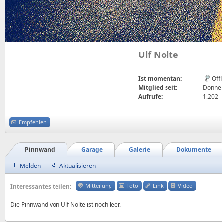
Ulf Nolte
Ist momentan:
Off
Mitglied seit:
Donner
Aufrufe:
1.202
Empfehlen
Pinnwand
Garage
Galerie
Dokumente
Melden
Aktualisieren
Mitteilung
Foto
Link
Video
Interessantes teilen:
Die Pinnwand von Ulf Nolte ist noch leer.