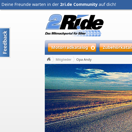
Deine Freunde warten in der
2ri.de Community
auf dich!
Motorradkatalog
Zubehörkatal
Mitglieder
Opa Andy