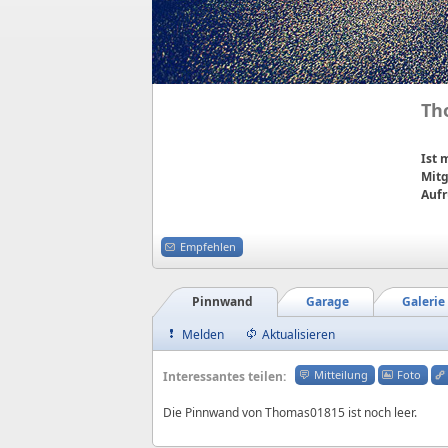
Th
Ist
Mitg
Aufr
Empfehlen
Pinnwand
Garage
Galerie
Melden
Aktualisieren
Mitteilung
Foto
Interessantes teilen:
Die Pinnwand von Thomas01815 ist noch leer.