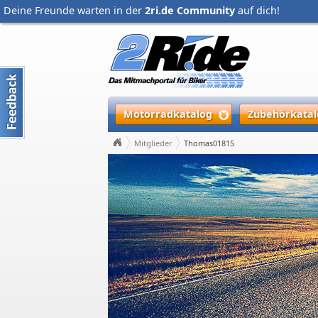
Deine Freunde warten in der
2ri.de Community
auf dich!
Motorradkatalog
Zubehörkatal
Mitglieder
Thomas01815