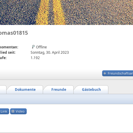
omas01815
 momentan:
Offline
lied seit:
Sonntag, 30. April 2023
ufe:
1.192
Freundschaftsa
Dokumente
Freunde
Gästebuch
Link
Video