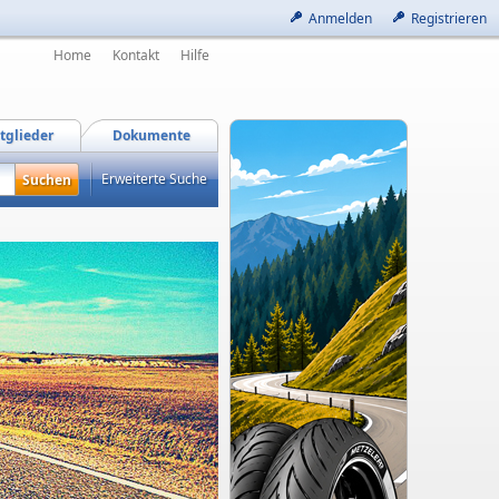
Anmelden
Registrieren
Home
Kontakt
Hilfe
tglieder
Dokumente
Erweiterte Suche