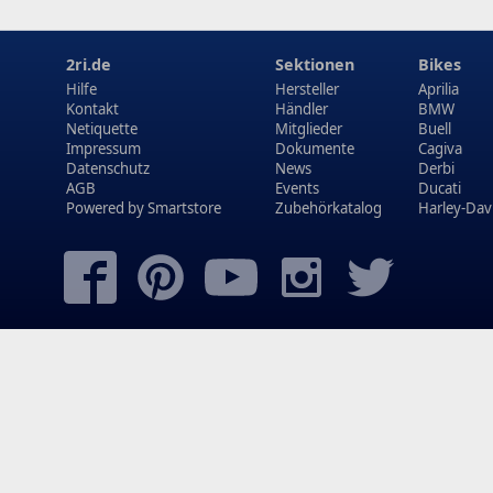
2ri.de
Sektionen
Bikes
Hilfe
Hersteller
Aprilia
Kontakt
Händler
BMW
Netiquette
Mitglieder
Buell
Impressum
Dokumente
Cagiva
Datenschutz
News
Derbi
AGB
Events
Ducati
Powered by
Smartstore
Zubehörkatalog
Harley-Dav