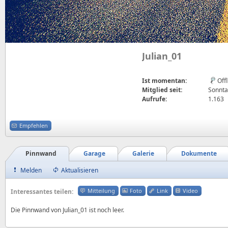
Julian_01
Ist momentan:
Off
Mitglied seit:
Sonntag
Aufrufe:
1.163
Empfehlen
Pinnwand
Garage
Galerie
Dokumente
Melden
Aktualisieren
Mitteilung
Foto
Link
Video
Interessantes teilen:
Die Pinnwand von Julian_01 ist noch leer.