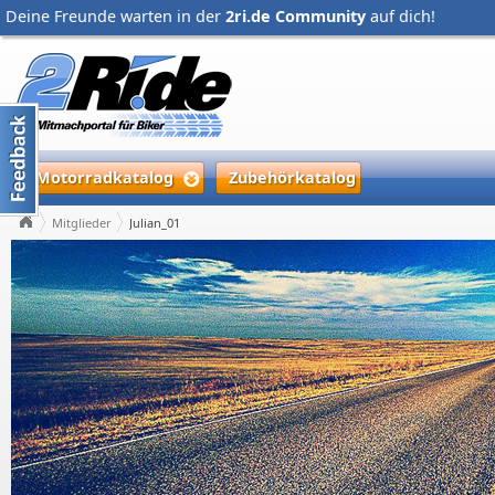
Deine Freunde warten in der
2ri.de Community
auf dich!
Motorradkatalog
Zubehörkatalog
Mitglieder
Julian_01