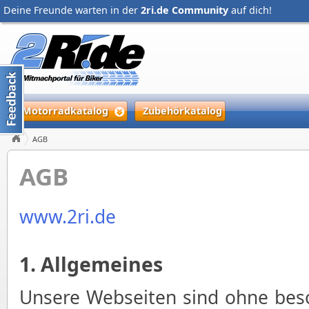
Deine Freunde warten in der
2ri.de Community
auf dich!
Motorradkatalog
Zubehörkatalog
AGB
AGB
www.2ri.de
1. Allgemeines
Unsere Webseiten sind ohne bes