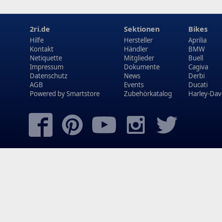
2ri.de
Sektionen
Bikes
Hilfe
Hersteller
Aprilia
Kontakt
Händler
BMW
Netiquette
Mitglieder
Buell
Impressum
Dokumente
Cagiva
Datenschutz
News
Derbi
AGB
Events
Ducati
Powered by
Smartstore
Zubehörkatalog
Harley-Dav