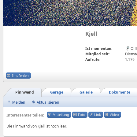
Kjell
Ist momentan:
Off
Mitglied seit:
Diensta
Aufrufe:
1.179
Empfehlen
Pinnwand
Garage
Galerie
Dokumente
Melden
Aktualisieren
Mitteilung
Foto
Link
Video
Interessantes teilen:
Die Pinnwand von Kjell ist noch leer.