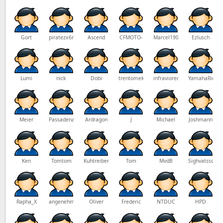
Gort
piratezx6r
Ascend
CFMOTO-
Marcel19061996
Ezlusch
Fan
Lumi
nick
Dobi
trentomek
infraviored
YamahaRider3
Meier
Passadena
Ardragon
J
Michael
Joshmann
Ken
Tomtom
Kuhtreiber
Tom
MvdB
Sighvatssohn
Rapha_X
angenehmerwild
Oliver
Frederic
NTDUC
HPD