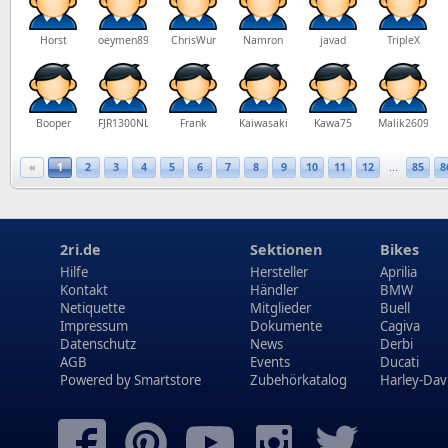
Horst
oeymen89
ChrisWur
Namron
javad
TripleX
Booper
FJR1300NL
Frank
Kaiwasaki
Kawa75
Malik2609
«
1
2
3
4
5
6
7
8
9
10
11
12
...
85
8
2ri.de
Sektionen
Bikes
Hilfe
Hersteller
Aprilia
Kontakt
Händler
BMW
Netiquette
Mitglieder
Buell
Impressum
Dokumente
Cagiva
Datenschutz
News
Derbi
AGB
Events
Ducati
Powered by
Smartstore
Zubehörkatalog
Harley-Dav