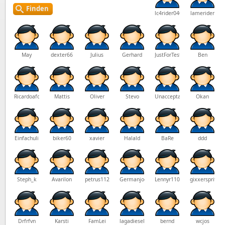
Finden
lc4rider0404
lamerider
May
dexter66
Julius
Gerhard
JustForTest
Ben
Ricardoafonso
Mattis
Oliver
Stevo
Unacceptable91
Okan
Einfachuli
biker60
xavier
Halald
BaRe
ddd
Steph_k
Avarilon
petrus112
Germanjoe1986
Lennyr11000gs
gixxerspritzer
Drfrfvn
Karsti
FamLei
lagadiesel
bernd
wcjos