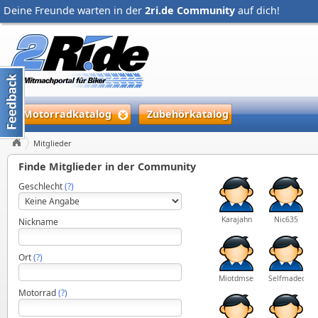
Deine Freunde warten in der
2ri.de Community
auf dich!
Motorradkatalog
Zubehörkatalog
Mitglieder
Finde Mitglieder in der Community
Geschlecht
(?)
Karajahn
Nic635
Nickname
Ort
(?)
Miotdmsempre
Selfmadecros
Motorrad
(?)