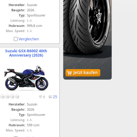
Hersteller:
Suzuki
Baujahr:
2026
Typ:
Sporttourer
Leistung:
k.A.
Hubraum:
999,8 ccm
Max. Speed:
k.A.
Vergleichen
Suzuki GSX-R600Z 40th
Anniversary (2026)
Jetzt kaufen
25
0
Hersteller:
Suzuki
Baujahr:
2026
Typ:
Sporttourer
Leistung:
k.A.
Hubraum:
599 ccm
Max. Speed:
k.A.