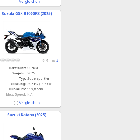
Vergleichen
Suzuki GSX R1000RZ (2025)
2
0
Hersteller:
Suzuki
Baujahr:
2025
Typ:
Supersportler
Leistung:
202 PS (149 kW)
Hubraum:
999,8 ccm
Max. Speed:
k.A.
Vergleichen
Suzuki Katana (2025)