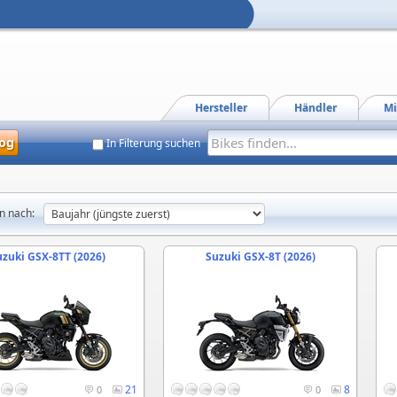
Hersteller
Händler
Mi
og
In Filterung suchen
n nach:
uzuki GSX-8TT (2026)
Suzuki GSX-8T (2026)
21
8
0
0