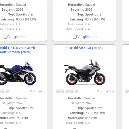
Hersteller:
Suzuki
Hersteller:
Suzuki
Baujahr:
2026
Baujahr:
2026
Typ:
Sporttourer
Typ:
Sporttourer
Leistung:
83 PS (61 kW)
Leistung:
83 PS (61 kW)
Hubraum:
k.A.
Hubraum:
k.A.
x. Speed:
k.A.
Max. Speed:
k.A.
Vergleichen
Vergleichen
zuki GSX-R750Z 40th
Suzuki SV7-GX (2026)
Anniversary (2026)
5
16
0
0
Hersteller:
Suzuki
Hersteller:
Suzuki
Baujahr:
2026
Baujahr:
2026
Typ:
Sporttourer
Typ:
Sporttourer
Leistung:
k.A.
Leistung:
73 PS (54 kW)
Hubraum:
750 ccm
Hubraum:
645 ccm
x. Speed:
k.A.
Max. Speed:
k.A.