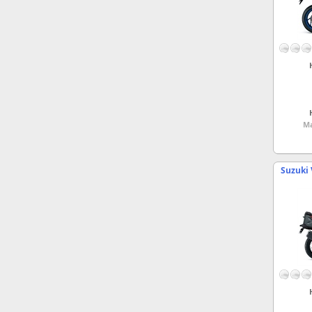
Ma
Suzuki