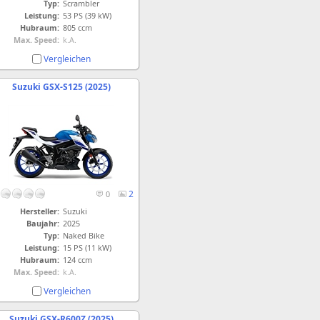
Typ:
Scrambler
Leistung:
53 PS (39 kW)
Hubraum:
805 ccm
Max. Speed:
k.A.
Vergleichen
Suzuki GSX-S125 (2025)
2
0
Hersteller:
Suzuki
Baujahr:
2025
Typ:
Naked Bike
Leistung:
15 PS (11 kW)
Hubraum:
124 ccm
Max. Speed:
k.A.
Vergleichen
Suzuki GSX-R600Z (2025)