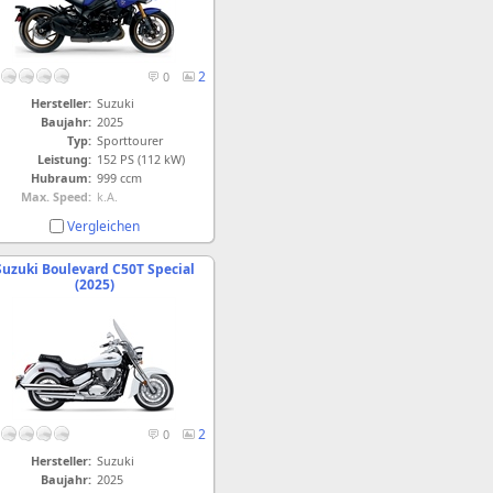
2
0
Hersteller:
Suzuki
Baujahr:
2025
Typ:
Sporttourer
Leistung:
152 PS (112 kW)
Hubraum:
999 ccm
Max. Speed:
k.A.
Vergleichen
Suzuki Boulevard C50T Special
(2025)
2
0
Hersteller:
Suzuki
Baujahr:
2025