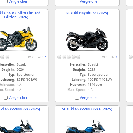
Vergleichen
Vergleichen
ki GSX-8R Kiiro Limited
Suzuki Hayabusa (2025)
Edition (2026)
12
7
0
0
Hersteller:
Suzuki
Hersteller:
Suzuki
Baujahr:
2026
Baujahr:
2025
Typ:
Sporttourer
Typ:
Supersportler
Leistung:
82 PS (60 kW)
Leistung:
190 PS (140 kW)
Hubraum:
k.A.
Hubraum:
1340 ccm
x. Speed:
k.A.
Max. Speed:
k.A.
Vergleichen
Vergleichen
ki GSX-S1000GX (2025)
Suzuki GSX-S1000GX+ (2025)