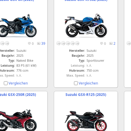
39
2
0
0
Hersteller:
Suzuki
Hersteller:
Suzuki
Baujahr:
2025
Baujahr:
2025
Typ:
Naked Bike
Typ:
Sporttourer
Leistung:
83 PS (61 kW)
Leistung:
k.A.
Hubraum:
776 ccm
Hubraum:
750 ccm
x. Speed:
k.A.
Max. Speed:
k.A.
Vergleichen
Vergleichen
zuki GSX-250R (2025)
Suzuki GSX-R125 (2025)