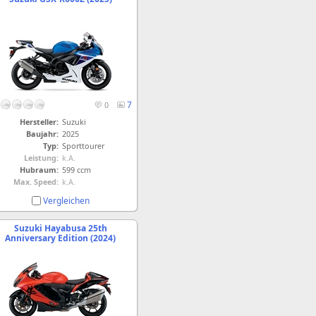
7
0
Hersteller:
Suzuki
Baujahr:
2025
Typ:
Sporttourer
Leistung:
k.A.
Hubraum:
599 ccm
Max. Speed:
k.A.
Vergleichen
Suzuki Hayabusa 25th
Anniversary Edition (2024)