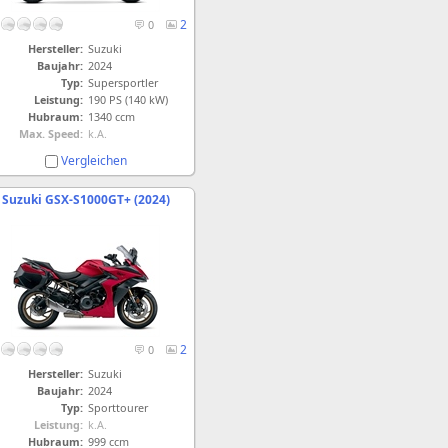
2
0
Hersteller:
Suzuki
Baujahr:
2024
Typ:
Supersportler
Leistung:
190 PS (140 kW)
Hubraum:
1340 ccm
Max. Speed:
k.A.
Vergleichen
Suzuki GSX-S1000GT+ (2024)
2
0
Hersteller:
Suzuki
Baujahr:
2024
Typ:
Sporttourer
Leistung:
k.A.
Hubraum:
999 ccm