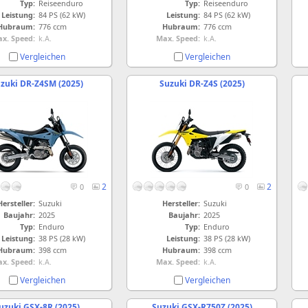
Typ:
Reiseenduro
Typ:
Reiseenduro
Leistung:
84 PS (62 kW)
Leistung:
84 PS (62 kW)
Hubraum:
776 ccm
Hubraum:
776 ccm
x. Speed:
k.A.
Max. Speed:
k.A.
Vergleichen
Vergleichen
zuki DR-Z4SM (2025)
Suzuki DR-Z4S (2025)
2
2
0
0
Hersteller:
Suzuki
Hersteller:
Suzuki
Baujahr:
2025
Baujahr:
2025
Typ:
Enduro
Typ:
Enduro
Leistung:
38 PS (28 kW)
Leistung:
38 PS (28 kW)
Hubraum:
398 ccm
Hubraum:
398 ccm
x. Speed:
k.A.
Max. Speed:
k.A.
Vergleichen
Vergleichen
uzuki GSX-8R (2025)
Suzuki GSX-R750Z (2025)