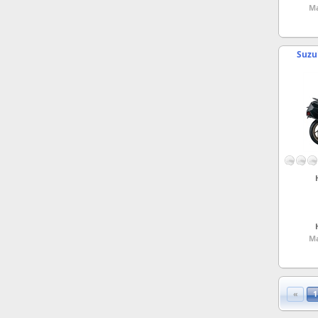
Ma
Suzu
Ma
«
1