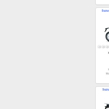
Suzu
Ma
Suzu