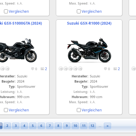
x. Speed:
k.A.
Max. Speed:
k.A.
Vergleichen
Vergleichen
ki GSX-S1000GTA (2024)
Suzuki GSX-R1000 (2024)
2
2
0
0
Hersteller:
Suzuki
Hersteller:
Suzuki
Baujahr:
2024
Baujahr:
2024
Typ:
Sporttourer
Typ:
Sporttourer
Leistung:
k.A.
Leistung:
k.A.
Hubraum:
999 ccm
Hubraum:
999 ccm
x. Speed:
k.A.
Max. Speed:
k.A.
Vergleichen
Vergleichen
2
3
4
5
6
7
8
9
10
11
12
...
»