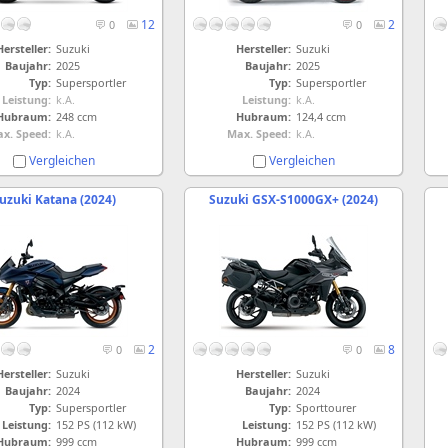
12
2
0
0
Hersteller:
Suzuki
Hersteller:
Suzuki
Baujahr:
2025
Baujahr:
2025
Typ:
Supersportler
Typ:
Supersportler
Leistung:
k.A.
Leistung:
k.A.
Hubraum:
248 ccm
Hubraum:
124,4 ccm
x. Speed:
k.A.
Max. Speed:
k.A.
Vergleichen
Vergleichen
uzuki Katana (2024)
Suzuki GSX-S1000GX+ (2024)
2
8
0
0
Hersteller:
Suzuki
Hersteller:
Suzuki
Baujahr:
2024
Baujahr:
2024
Typ:
Supersportler
Typ:
Sporttourer
Leistung:
152 PS (112 kW)
Leistung:
152 PS (112 kW)
Hubraum:
999 ccm
Hubraum:
999 ccm