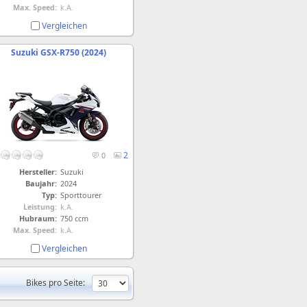
Max. Speed:
k.A.
Vergleichen
Suzuki GSX-R750 (2024)
2
0
Hersteller:
Suzuki
Baujahr:
2024
Typ:
Sporttourer
Leistung:
k.A.
Hubraum:
750 ccm
Max. Speed:
k.A.
Vergleichen
Bikes pro Seite: