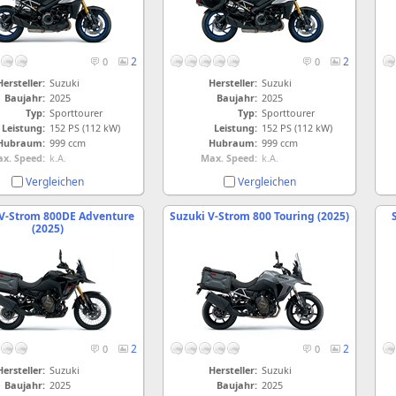
2
2
0
0
Hersteller:
Suzuki
Hersteller:
Suzuki
Baujahr:
2025
Baujahr:
2025
Typ:
Sporttourer
Typ:
Sporttourer
Leistung:
152 PS (112 kW)
Leistung:
152 PS (112 kW)
Hubraum:
999 ccm
Hubraum:
999 ccm
x. Speed:
k.A.
Max. Speed:
k.A.
Vergleichen
Vergleichen
 V-Strom 800DE Adventure
Suzuki V-Strom 800 Touring (2025)
(2025)
2
2
0
0
Hersteller:
Suzuki
Hersteller:
Suzuki
Baujahr:
2025
Baujahr:
2025