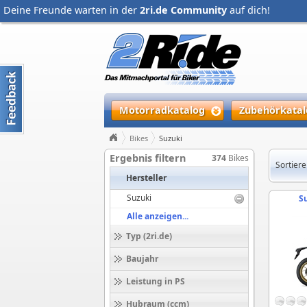
Deine Freunde warten in der
2ri.de Community
auf dich!
Motorradkatalog
Zubehörkatal
Bikes
Suzuki
Ergebnis filtern
374
Bikes
Sortiere
Hersteller
Suzuki
S
Alle anzeigen...
Typ (2ri.de)
Baujahr
Leistung in PS
Hubraum (ccm)