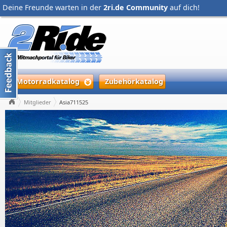
Deine Freunde warten in der
2ri.de Community
auf dich!
Motorradkatalog
Zubehörkatalog
Mitglieder
Asia711525