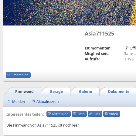
Asia711525
Ist momentan:
Off
Mitglied seit:
Samsta
Aufrufe:
1.196
Empfehlen
Pinnwand
Garage
Galerie
Dokumente
Melden
Aktualisieren
Mitteilung
Foto
Link
Video
Interessantes teilen:
Die Pinnwand von Asia711525 ist noch leer.