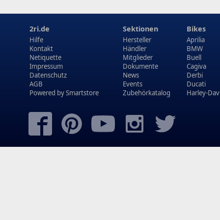
2ri.de
Sektionen
Bikes
Hilfe
Hersteller
Aprilia
Kontakt
Händler
BMW
Netiquette
Mitglieder
Buell
Impressum
Dokumente
Cagiva
Datenschutz
News
Derbi
AGB
Events
Ducati
Powered by
Smartstore
Zubehörkatalog
Harley-Dav