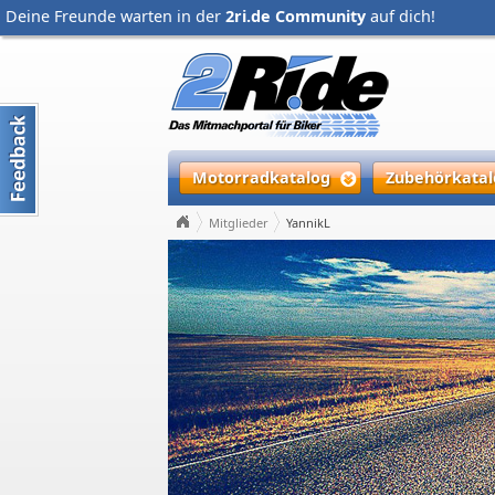
Deine Freunde warten in der
2ri.de Community
auf dich!
Motorradkatalog
Zubehörkatal
Mitglieder
YannikL