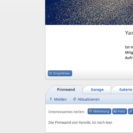
Ya
Ist
Mitg
Aufr
Empfehlen
Pinnwand
Garage
Galerie
Melden
Aktualisieren
Mitteilung
Foto
Interessantes teilen:
Die Pinnwand von YannikL ist noch leer.