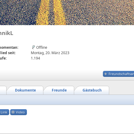
nnikL
 momentan:
Offline
lied seit:
Montag, 20. März 2023
ufe:
1.194
Freundschaftsa
Dokumente
Freunde
Gästebuch
Link
Video