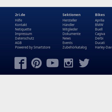
2ri.de
Sektionen
Bikes
Hilfe
Hersteller
Aprilia
Kontakt
Händler
BMW
Netiquette
Mitglieder
Buell
Impressum
Dokumente
Cagiva
Datenschutz
News
Derbi
AGB
Events
Ducati
Powered by
Smartstore
Zubehörkatalog
Harley-Dav