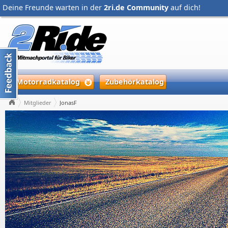
Deine Freunde warten in der
2ri.de Community
auf dich!
Motorradkatalog
Zubehörkatalog
Mitglieder
JonasF