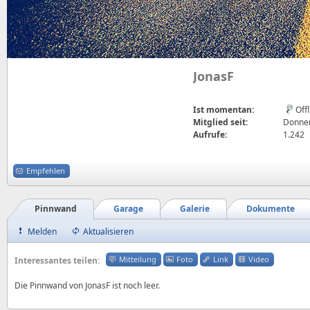
JonasF
Ist momentan:
Off
Mitglied seit:
Donner
Aufrufe:
1.242
Empfehlen
Pinnwand
Garage
Galerie
Dokumente
Melden
Aktualisieren
Mitteilung
Foto
Link
Video
Interessantes teilen:
Die Pinnwand von JonasF ist noch leer.