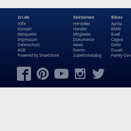
2ri.de
Sektionen
Bikes
Hilfe
Hersteller
Aprilia
Kontakt
Händler
BMW
Netiquette
Mitglieder
Buell
Impressum
Dokumente
Cagiva
Datenschutz
News
Derbi
AGB
Events
Ducati
Powered by
Smartstore
Zubehörkatalog
Harley-Dav