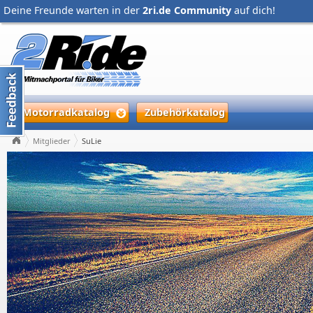
Deine Freunde warten in der
2ri.de Community
auf dich!
Motorradkatalog
Zubehörkatalog
Mitglieder
SuLie