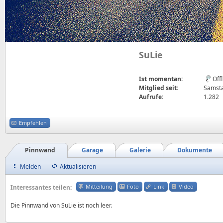
SuLie
Ist momentan:
Off
Mitglied seit:
Samsta
Aufrufe:
1.282
Empfehlen
Pinnwand
Garage
Galerie
Dokumente
Melden
Aktualisieren
Mitteilung
Foto
Link
Video
Interessantes teilen:
Die Pinnwand von SuLie ist noch leer.