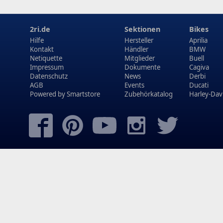
2ri.de
Sektionen
Bikes
Hilfe
Hersteller
Aprilia
Kontakt
Händler
BMW
Netiquette
Mitglieder
Buell
Impressum
Dokumente
Cagiva
Datenschutz
News
Derbi
AGB
Events
Ducati
Powered by
Smartstore
Zubehörkatalog
Harley-Dav