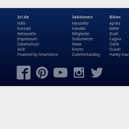
2ri.de
Sektionen
Bikes
Hilfe
Hersteller
Aprilia
Kontakt
Händler
BMW
Netiquette
Mitglieder
Buell
Impressum
Dokumente
Cagiva
Datenschutz
News
Derbi
AGB
Events
Ducati
Powered by
Smartstore
Zubehörkatalog
Harley-Dav