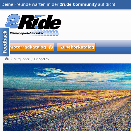
Deine Freunde warten in der
2ri.de Community
auf dich!
Motorradkatalog
Zubehörkatalog
Mitglieder
Briegel76