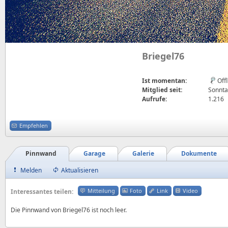
Briegel76
Ist momentan:
Off
Mitglied seit:
Sonnta
Aufrufe:
1.216
Empfehlen
Pinnwand
Garage
Galerie
Dokumente
Melden
Aktualisieren
Mitteilung
Foto
Link
Video
Interessantes teilen:
Die Pinnwand von Briegel76 ist noch leer.