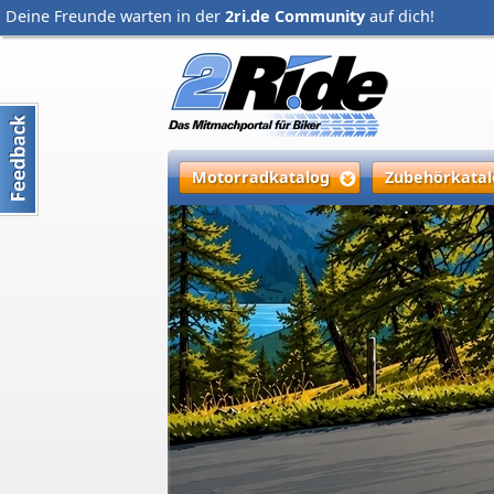
Deine Freunde warten in der
2ri.de Community
auf dich!
Motorradkatalog
Zubehörkatal