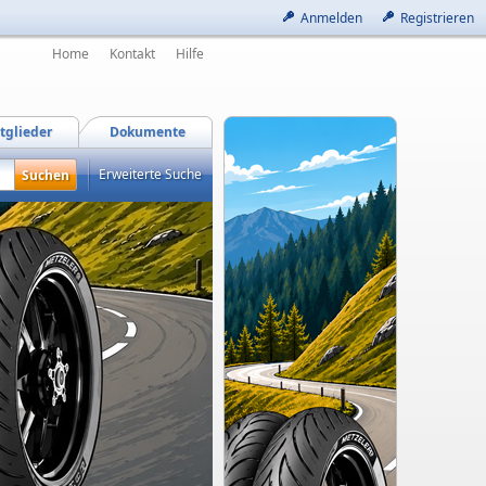
Anmelden
Registrieren
Home
Kontakt
Hilfe
tglieder
Dokumente
Erweiterte Suche
Die Kawasaki Days 2026 stehen kurz bevor