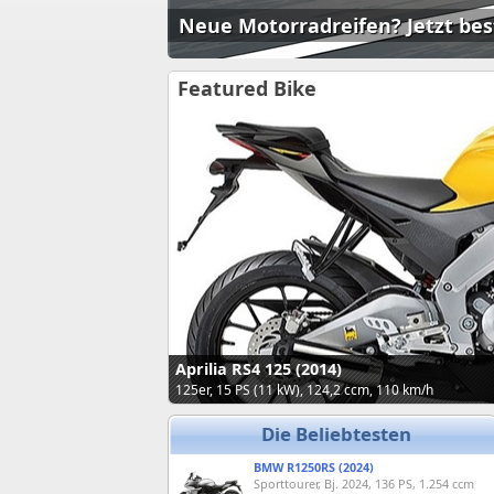
Neue Motorradreifen? Jetzt bes
Featured Bike
Aprilia RS4 125 (2014)
125er, 15 PS (11 kW), 124,2 ccm, 110 km/h
Die Beliebtesten
BMW R1250RS (2024)
Sporttourer, Bj. 2024, 136 PS, 1.254 ccm