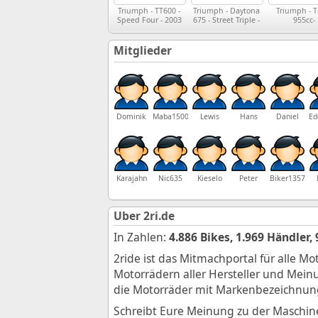
Triumph - TT600 -
Triumph - Daytona
Triumph - T
Speed Four - 2003
675 - Street Triple -
955cc-
Street Triple R -
Inspektions
Service Manual -
709EN
2009
Mitglieder
Dominik
Maba1500
Lewis
Hans
Daniel
Ed
Karajahn
Nic635
Kieselo
Peter
Biker1357
Über 2ri.de
In Zahlen:
4.886 Bikes, 1.969 Händler
2ride ist das Mitmachportal für alle M
Motorrädern aller Hersteller und Mein
die Motorräder mit Markenbezeichnung 
Schreibt Eure Meinung zu der Maschine