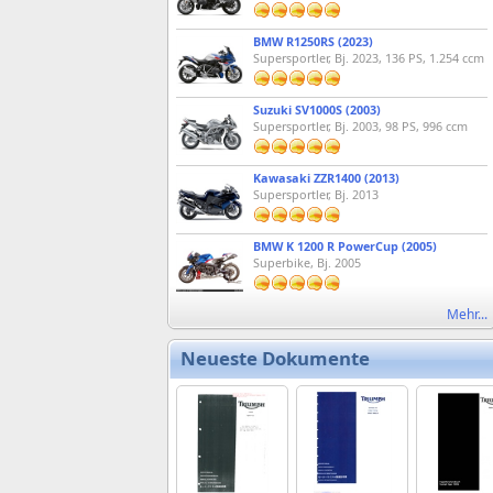
BMW R1250RS (2023)
Supersportler, Bj. 2023, 136 PS, 1.254 ccm
Suzuki SV1000S (2003)
Supersportler, Bj. 2003, 98 PS, 996 ccm
Kawasaki ZZR1400 (2013)
Supersportler, Bj. 2013
BMW K 1200 R PowerCup (2005)
Superbike, Bj. 2005
Mehr...
Neueste Dokumente