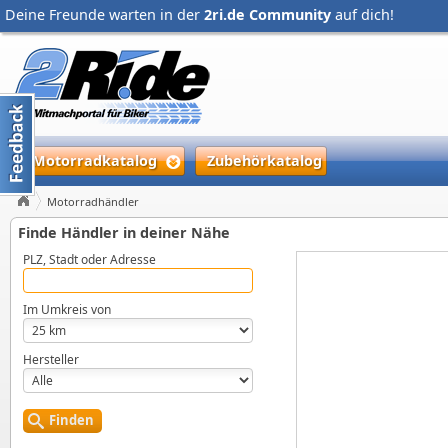
Deine Freunde warten in der
2ri.de Community
auf dich!
Motorradkatalog
Zubehörkatalog
Motorradhändler
Finde Händler in deiner Nähe
PLZ, Stadt oder Adresse
Im Umkreis von
Hersteller
Finden