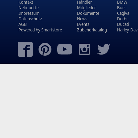
Kontakt
Händler
BMW
Netiquette
Mitglieder
Buell
Impressum
Dokumente
Cagiva
Datenschutz
News
Derbi
AGB
Events
Ducati
Powered by
Smartstore
Zubehörkatalog
Harley-Dav