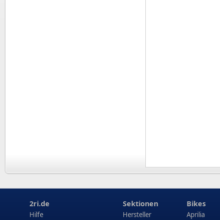
2ri.de
Sektionen
Bikes
Hilfe
Hersteller
Aprilia