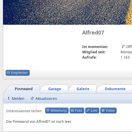
Alfred07
Ist momentan:
Off
Mitglied seit:
Montag
Aufrufe:
1.163
Empfehlen
Pinnwand
Garage
Galerie
Dokumente
Melden
Aktualisieren
Mitteilung
Foto
Link
Video
Interessantes teilen:
Die Pinnwand von Alfred07 ist noch leer.