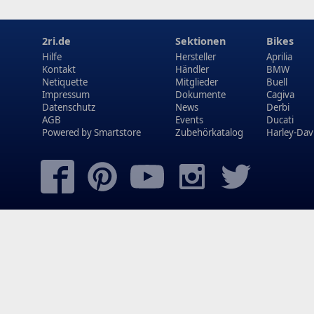
2ri.de
Sektionen
Bikes
Hilfe
Hersteller
Aprilia
Kontakt
Händler
BMW
Netiquette
Mitglieder
Buell
Impressum
Dokumente
Cagiva
Datenschutz
News
Derbi
AGB
Events
Ducati
Powered by
Smartstore
Zubehörkatalog
Harley-Dav