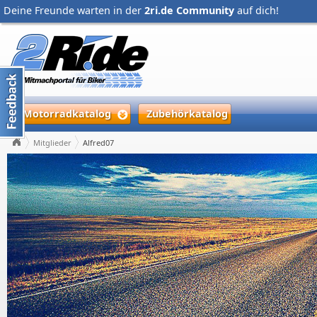
Deine Freunde warten in der
2ri.de Community
auf dich!
Motorradkatalog
Zubehörkatalog
Mitglieder
Alfred07