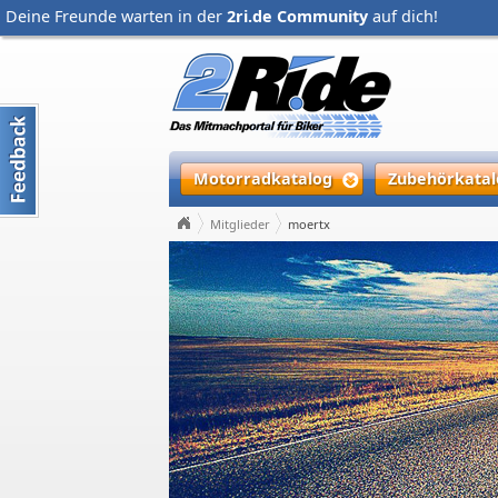
Deine Freunde warten in der
2ri.de Community
auf dich!
Motorradkatalog
Zubehörkatal
Mitglieder
moertx