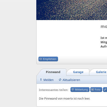
mo
Ist
Mitg
Aufr
Empfehlen
Pinnwand
Garage
Galerie
Melden
Aktualisieren
Mitteilung
Foto
Interessantes teilen:
Die Pinnwand von moertx ist noch leer.