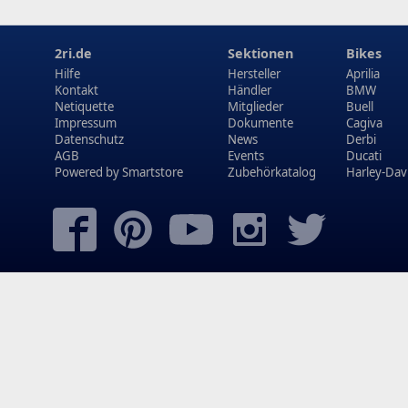
2ri.de
Sektionen
Bikes
Hilfe
Hersteller
Aprilia
Kontakt
Händler
BMW
Netiquette
Mitglieder
Buell
Impressum
Dokumente
Cagiva
Datenschutz
News
Derbi
AGB
Events
Ducati
Powered by
Smartstore
Zubehörkatalog
Harley-Dav