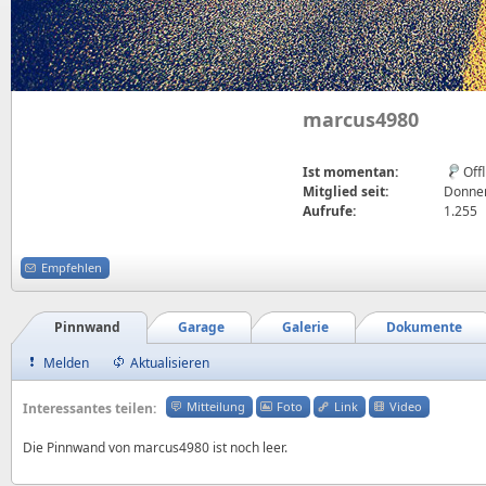
marcus4980
Ist momentan:
Off
Mitglied seit:
Donner
Aufrufe:
1.255
Empfehlen
Pinnwand
Garage
Galerie
Dokumente
Melden
Aktualisieren
Mitteilung
Foto
Link
Video
Interessantes teilen:
Die Pinnwand von marcus4980 ist noch leer.