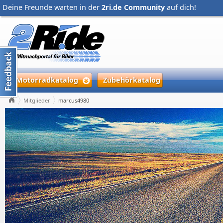
Deine Freunde warten in der
2ri.de Community
auf dich!
Motorradkatalog
Zubehörkatalog
Mitglieder
marcus4980