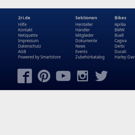
2ri.de
Sektionen
Bikes
Hilfe
Hersteller
Aprilia
Kontakt
Händler
BMW
Netiquette
Mitglieder
Buell
Impressum
Dokumente
Cagiva
Datenschutz
News
Derbi
AGB
Events
Ducati
Powered by
Smartstore
Zubehörkatalog
Harley-Dav