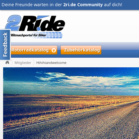
Deine Freunde warten in der
2ri.de Community
auf dich!
Motorradkatalog
Zubehörkatalog
Mitglieder
Hihihiandwelcome