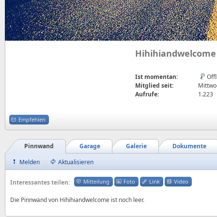
Hihihiandwelcome
Ist momentan:
Off
Mitglied seit:
Mittwoc
Aufrufe:
1.223
Empfehlen
Pinnwand
Garage
Galerie
Dokumente
Melden
Aktualisieren
Mitteilung
Foto
Link
Video
Interessantes teilen:
Die Pinnwand von Hihihiandwelcome ist noch leer.