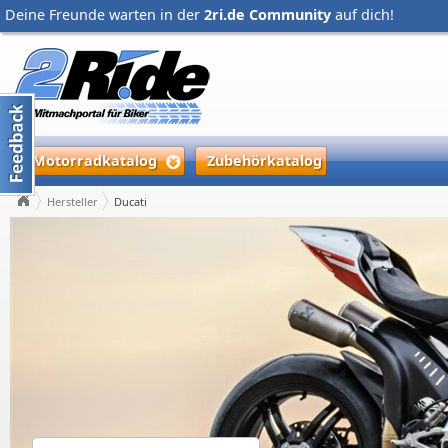
Deine Freunde warten in der
2ri.de Community
auf dich!
Motorradkatalog
Zubehörkatalog
Hersteller
Ducati