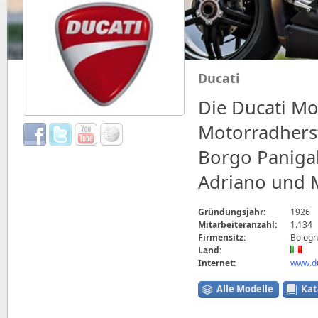
Ducati
Die Ducati Mot
Motorradherst
Borgo Paniga
Adriano und M
Gründungsjahr:
1926
Mitarbeiteranzahl:
1.134
Firmensitz:
Bologna
Land:
Internet:
www.du
Alle Modelle
Kat