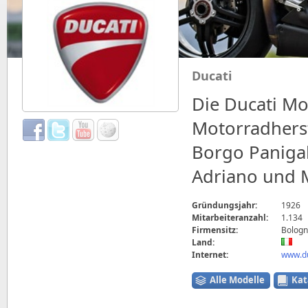
Ducati
Die Ducati Mot
Motorradherst
Borgo Paniga
Adriano und M
Gründungsjahr:
1926
Mitarbeiteranzahl:
1.134
Firmensitz:
Bologna
Land:
Internet:
www.du
Alle Modelle
Kat