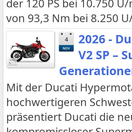
der 120 PS bei 10.750 
von 93,3 Nm bei 8.250 U/
2026 - D
4
NOV
V2 SP – 
Generatione
Mit der Ducati Hypermot
hochwertigeren Schweste
präsentiert Ducati die n
kompromissloser Superm