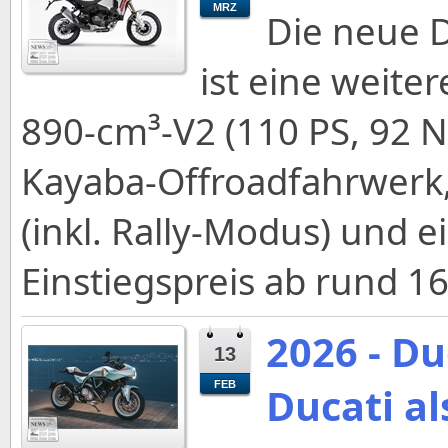
MRZ
Die neue D
ist eine weite
890‑cm³‑V2 (110 PS, 92 
Kayaba‑Offroadfahrwerk,
(inkl. Rally‑Modus) und 
Einstiegspreis ab rund 1
2026 - Du
13
FEB
Ducati al