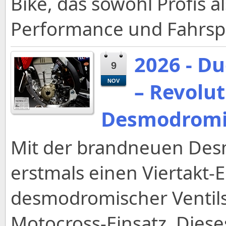
Bike, das sowohl Profis
Performance und Fahrspa
2026 - D
9
NOV
– Revolu
Desmodrom
Mit der brandneuen Des
erstmals einen Viertakt-
desmodromischer Ventil
Motocross-Einsatz. Diese