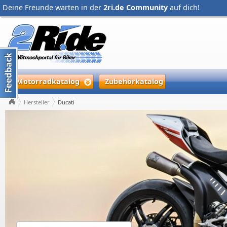
Deine Freunde warten in der
2ri.de Community
auf dich!
Motorradkatalog
Zubehörkatalog
Hersteller
Ducati