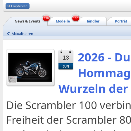
Empfehlen
339
100
News & Events
Modelle
Händler
Porträt
Aktualisieren
2026 - Du
13
JUN
Hommage
Wurzeln der
Die Scrambler 100 verbin
Freiheit der Scrambler 8