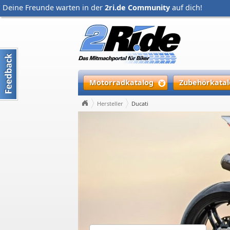
Deine Freunde warten in der
2ri.de Community
auf dich!
Motorradkatalog
Zubehörkatal
Hersteller
Ducati