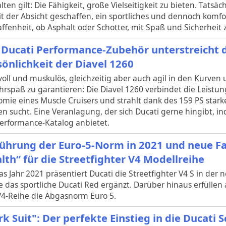
lten gilt: Die Fähigkeit, große Vielseitigkeit zu bieten. Tatsäc
t der Absicht geschaffen, ein sportliches und dennoch komfo
affenheit, ob Asphalt oder Schotter, mit Spaß und Sicherheit 
 Ducati Performance-Zubehör unterstreicht d
sönlichkeit der Diavel 1260
voll und muskulös, gleichzeitig aber auch agil in den Kurven 
rspaß zu garantieren: Die Diavel 1260 verbindet die Leistun
mie eines Muscle Cruisers und strahlt dank des 159 PS stark
en sucht. Eine Veranlagung, der sich Ducati gerne hingibt, i
erformance-Katalog anbietet.
führung der Euro-5-Norm in 2021 und neue 
lth“ für die Streetfighter V4 Modellreihe
as Jahr 2021 präsentiert Ducati die Streetfighter V4 S in de
e das sportliche Ducati Red ergänzt. Darüber hinaus erfüllen 
 V4-Reihe die Abgasnorm Euro 5.
k Suit": Der perfekte Einstieg in die Ducati