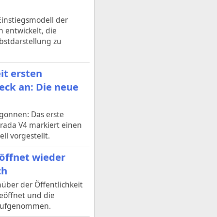
Einstiegsmodell der
 entwickelt, die
bstdarstellung zu
it ersten
eck an: Die neue
egonnen: Das erste
trada V4 markiert einen
l vorgestellt.
öffnet wieder
ch
über der Öffentlichkeit
eöffnet und die
r aufgenommen.