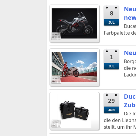
Neu
8
new
JUL
Ducat
Farbpalette de
Neu
1
Borgo
JUL
die n
Lacki
Duca
29
Zub
JUN
Die I
die den Liebha
stellt, um ihr