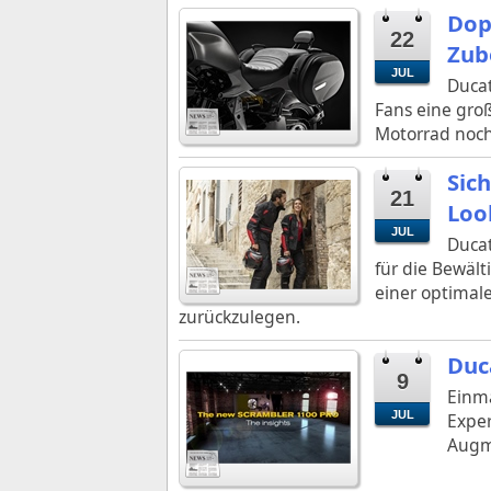
Dop
22
Zub
JUL
Ducat
Fans eine gro
Motorrad noch
Sic
21
Loo
JUL
Ducat
für die Bewält
einer optimal
zurückzulegen.
Duc
9
Einma
JUL
Exper
Augm