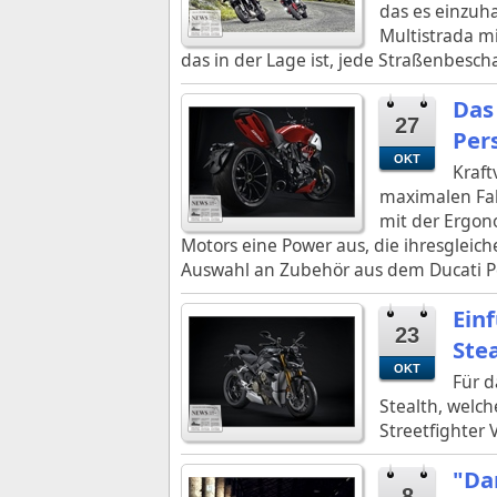
das es einzuha
Multistrada mi
das in der Lage ist, jede Straßenbesch
Das
27
Per
OKT
Kraft
maximalen Fah
mit der Ergono
Motors eine Power aus, die ihresgleich
Auswahl an Zubehör aus dem Ducati P
Ein
23
Stea
OKT
Für d
Stealth, welch
Streetfighter
"Dar
8