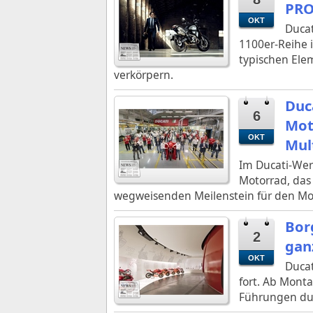
PRO
OKT
Ducat
1100er-Reihe 
typischen Elem
verkörpern.
Duc
6
Mot
OKT
Mul
Im Ducati-Wer
Motorrad, das 
wegweisenden Meilenstein für den Moto
Bor
2
gan
OKT
Ducat
fort. Ab Mont
Führungen dur