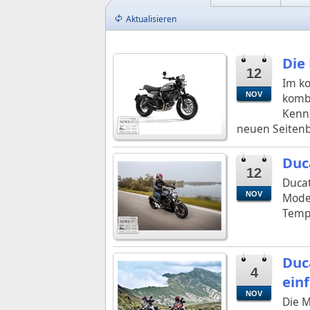
Aktualisieren
Die
12
Im ko
NOV
kombi
Kennz
neuen Seitenb
Duca
12
Ducat
NOV
Model
Temp
Duc
4
ein
NOV
Die M