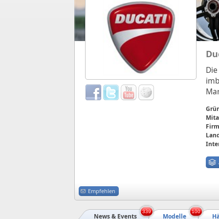
Du
Die
imb
Mar
Grü
Mita
Firm
Land
Inte
Empfehlen
339
100
News & Events
Modelle
Hä