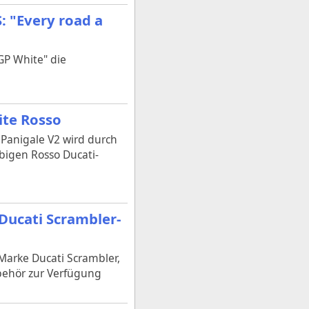
: "Every road a
GP White" die
ite Rosso
r Panigale V2 wird durch
rbigen Rosso Ducati-
l Ducati Scrambler-
Marke Ducati Scrambler,
ubehör zur Verfügung