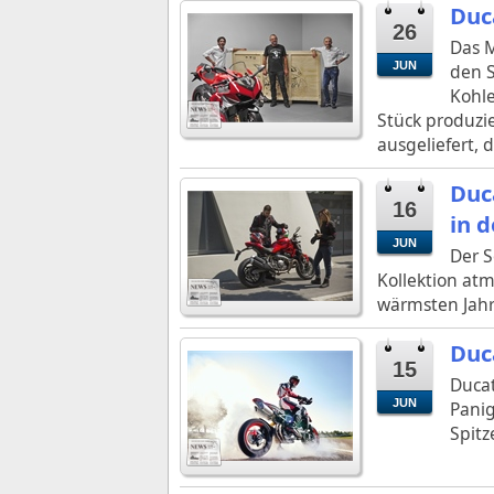
Duc
26
Das M
JUN
den 
Kohle
Stück produzie
ausgeliefert, 
Duc
16
in 
JUN
Der S
Kollektion atm
wärmsten Jahre
Duc
15
Ducat
JUN
Pani
Spitz