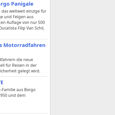
orgo Panigale
das weltweit einzige für
e und Felgen aus
erten Auflage von nur 500
ucatista Filip Van Schil,
as Motorradfahren
dfahrern die neue
ll für Reisen in der
cherheit gelegt wird.
VE
e-Familie aus Borgo
d 950 und dem