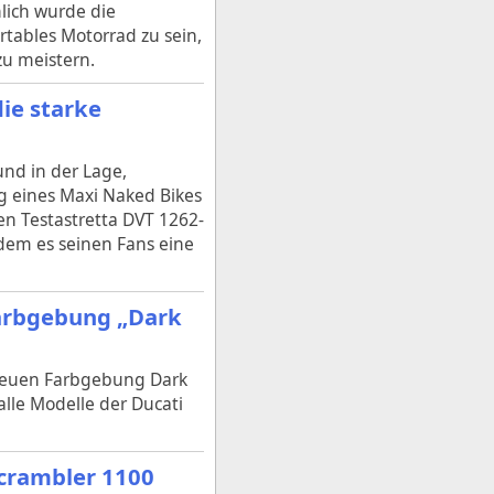
hlich wurde die
rtables Motorrad zu sein,
zu meistern.
ie starke
und in der Lage,
g eines Maxi Naked Bikes
en Testastretta DVT 1262-
ndem es seinen Fans eine
Farbgebung „Dark
r neuen Farbgebung Dark
alle Modelle der Ducati
 Scrambler 1100