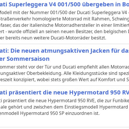
ati Superleggera V4 001/500 übergeben in B
odell mit der Nummer 001/500 der Ducati Superleggera V4 - 
Straßenverkehr homologierte Motorrad mit Rahmen, Schwing
faser, das der italienische Motorradhersteller in einer limiti
rt - wurde offiziell an seinen neuen Besitzer, den belgischen D
der bereits neun weitere Ducati-Motorräder besitzt.
ati: Die neuen atmungsaktiven Jacken für d
der Sommersaison
ommer steht vor der Tür und Ducati empfiehlt allen Motorra
ungsaktiver Oberbekleidung. Alle Kleidungsstücke sind spezie
szeit konzipiert, wobei stets großen Wert auf Komfort und Si
ati präsentiert die neue Hypermotard 950 R
i präsentiert die neue Hypermotard 950 RVE, die zur Funbik
gale gehört und zwischen dem Einstiegsmodell Hypermotar
enmodell Hypermotard 950 SP einzuordnen ist.