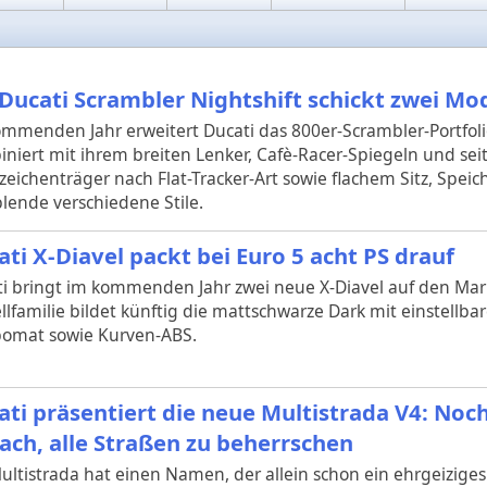
 Ducati Scrambler Nightshift schickt zwei Mod
mmenden Jahr erweitert Ducati das 800er-Scrambler-Portfolio
niert mit ihrem breiten Lenker, Cafè-Racer-Spiegeln und sei
eichenträger nach Flat-Tracker-Art sowie flachem Sitz, Spei
lende verschiedene Stile.
ti X-Diavel packt bei Euro 5 acht PS drauf
i bringt im kommenden Jahr zwei neue X-Diavel auf den Markt
lfamilie bildet künftig die mattschwarze Dark mit einstellb
omat sowie Kurven-ABS.
ati präsentiert die neue Multistrada V4: Noch
fach, alle Straßen zu beherrschen
ultistrada hat einen Namen, der allein schon ein ehrgeiziges