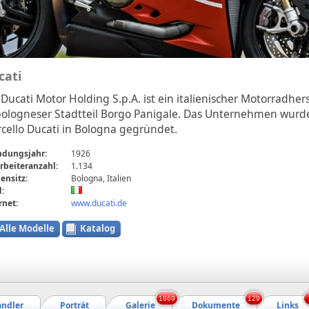
cati
 Ducati Motor Holding S.p.A. ist ein italienischer Motorradherst
ologneser Stadtteil Borgo Panigale. Das Unternehmen wurd
cello Ducati in Bologna gegründet.
ndungsjahr:
1926
rbeiteranzahl:
1.134
ensitz:
Bologna, Italien
:
rnet:
www.ducati.de
Alle Modelle
Katalog
1869
129
ndler
Porträt
Galerie
Dokumente
Links