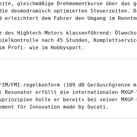
eite, gleichmäßige Drehmomentkurve über das g
die desmodromisch optimierten Steuerzeiten. D
d erleichtert dem Fahrer den Umgang im Rennte
z des Hightech-Motors klassenführend: Ölwechs
pielkontrolle nach 45 Stunden, Komplettservic
im Profi- wie im Hobbysport.
FIM/FMI-regelkonform (109 dB Geräuschgrenze m
t Resonator erfüllt die internationalen MXGP-
uprinzipien holte er bereits bei seiner MXGP-
ement für Innovation made by Ducati.