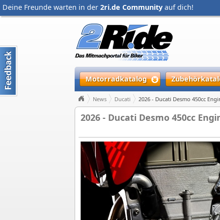
Deine Freunde warten in der
2ri.de Community
auf dich!
Motorradkatalog
Zubehörkatal
News
Ducati
2026 - Ducati Desmo 450cc Eng
2026 - Ducati Desmo 450cc Eng