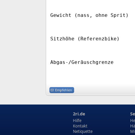
Gewicht (nass, ohne Sprit)
Sitzhöhe (Referenzbike)
Abgas-/Geräuschgrenze
Empfehlen
2ri.de
Se
Hilfe
He
Kontakt
Hä
Netiquette
Mi