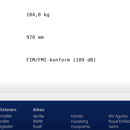
104,8 kg
970 mm
FIM/FMI-konform (109 dB)
ktionen
Bikes
rsteller
Aprilia
Honda
MV Agusta
ndler
BMW
Husaberg
Royal Enfiel
tglieder
Buell
Husqvarna
Sachs