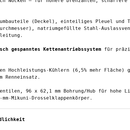
ch Nocken – für höhere Drehzahlen, schärfere
umbauteile (Deckel), einteiliges Pleuel und 
urchmesser), natriumgefüllte Stahl-Auslassve
leitung.
sch gespanntes Kettenantriebssystem
für präzi
en Hochleistungs-Kühlern (6,5% mehr Fläche) g
m Renneinsatz.
entilen, 96 x 62,1 mm Bohrung/Hub für hohe Li
-mm-Mikuni-Drosselklappenkörper.
dlichkeit