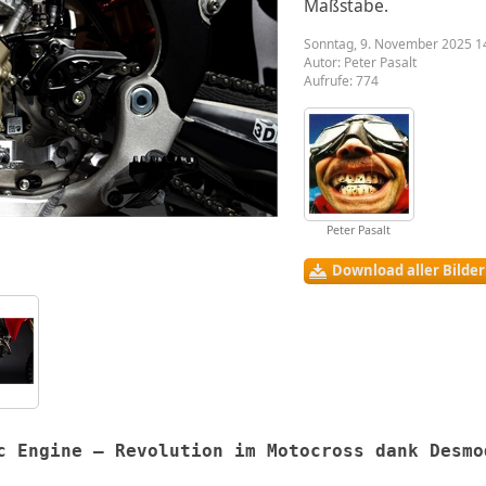
Maßstäbe.
Sonntag, 9. November 2025 1
Autor:
Peter Pasalt
Aufrufe: 774
Peter Pasalt
Download aller Bilde
c Engine – Revolution im Motocross dank Desmo