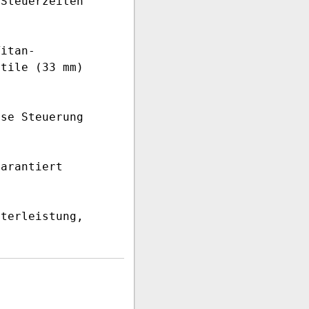
 Steuerzeiten
Titan-
ntile (33 mm)
se Steuerung
arantiert
terleistung,