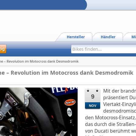
Hersteller
Händler
Mi
og
ine – Revolution im Motocross dank Desmodromik
ine – Revolution im Motocross dank Desmodromik
Mit der bran
9
präsentiert Du
Viertakt-Einzy
NOV
desmodromisch
den Motocross-Einsatz.
das durch die Straße
von Ducati berühmt wu