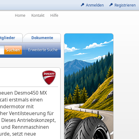
Anmelden
Registrieren
Home
Kontakt
Hilfe
tglieder
Dokumente
Erweiterte Suche
dneuen Desmo450 MX
cati erstmals einen
lindermotor mit
er Ventilsteuerung für
 Dieses Antriebskonzept,
n- und Rennmaschinen
rde, setzt neue