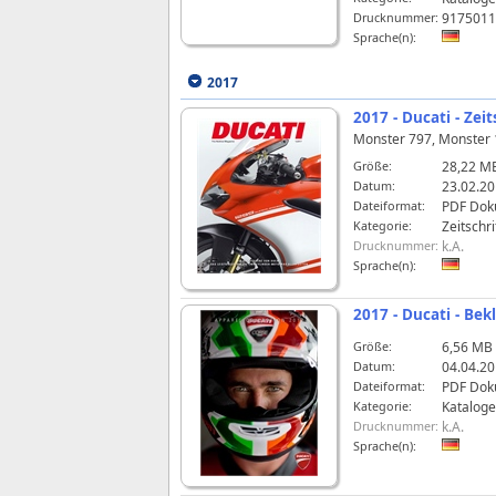
Drucknummer:
917501
Sprache(n):
2017
2017 - Ducati - Ze
Monster 797, Monster 1
Größe:
28,22 M
Datum:
23.02.20
Dateiformat:
PDF Dok
Kategorie:
Zeitschri
Drucknummer:
k.A.
Sprache(n):
2017 - Ducati - Be
Größe:
6,56 MB
Datum:
04.04.20
Dateiformat:
PDF Dok
Kategorie:
Kataloge
Drucknummer:
k.A.
Sprache(n):