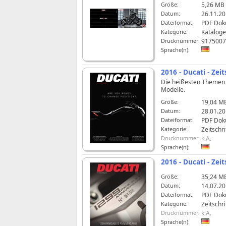
Größe:
5,26 MB
Datum:
26.11.20
Dateiformat:
PDF Dok
Kategorie:
Kataloge
Drucknummer:
917500
Sprache(n):
2016 - Ducati - Ze
Die heißesten Themen i
Modelle.
Größe:
19,04 M
Datum:
28.01.20
Dateiformat:
PDF Dok
Kategorie:
Zeitschri
Drucknummer:
k.A.
Sprache(n):
2016 - Ducati - Ze
Größe:
35,24 M
Datum:
14.07.20
Dateiformat:
PDF Dok
Kategorie:
Zeitschri
Drucknummer:
k.A.
Sprache(n):