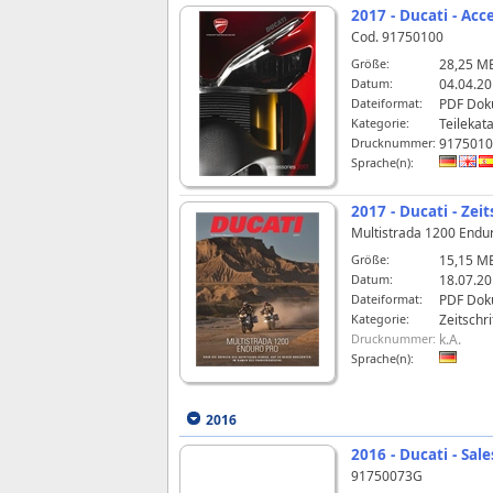
2017 - Ducati - Ac
Cod. 91750100
Größe:
28,25 M
Datum:
04.04.20
Dateiformat:
PDF Dok
Kategorie:
Teilekat
Drucknummer:
9175010
Sprache(n):
2017 - Ducati - Ze
Multistrada 1200 Endur
Größe:
15,15 M
Datum:
18.07.20
Dateiformat:
PDF Dok
Kategorie:
Zeitschri
Drucknummer:
k.A.
Sprache(n):
2016
2016 - Ducati - Sal
91750073G