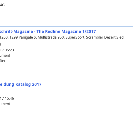
14G
itschrift-Magazine - The Redline Magazine 1/2017
200, 1299 Panigale S, Multistrada 950, SuperSport, Scrambler Desert Sled,
B
17 05:23
ument
ften
kleidung Katalog 2017
17 15:46
ument