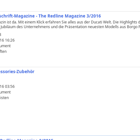
itschrift-Magazine - The Redline Magazine 3/2016
n ist da. Mit einem Klick erfahren Sie alles aus der Ducati Welt. Die Highlights 
. Jubiläum des Unternehmens und die Präsentation neuesten Modells aus Borgo P
B
16 16:26
ument
ften
cessories-Zubehör
16 03:56
ument
isten