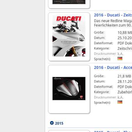
2016 - Ducati - Ze
Das neue Redline Magazi
Feierlichkeiten zum 90
Größe:
10,88 M
Datum:
25.10.20
Dateiformat:
PDF Dok
Kategorie:
Zeitschri
Drucknummer:
k.A.
Sprache(n):
2016 - Ducati - Ac
Größe:
21,8 MB
Datum:
28.11.20
Dateiformat:
PDF Dok
Kategorie:
Zubehörl
Drucknummer:
k.A.
Sprache(n):
2015