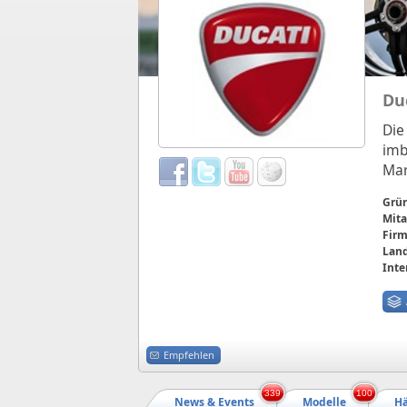
Du
Die
imb
Mar
Grü
Mita
Firm
Land
Inte
Empfehlen
339
100
News & Events
Modelle
Hä