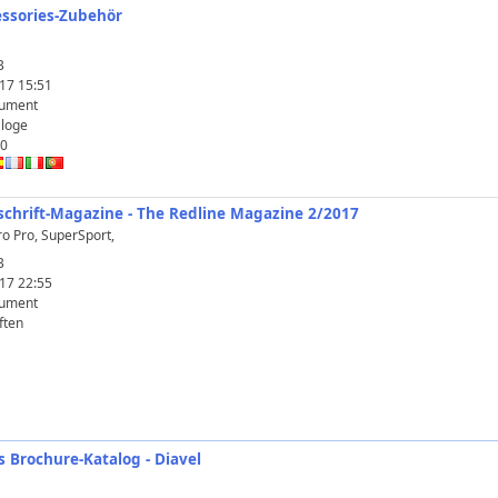
cessories-Zubehör
B
17 15:51
ument
aloge
0
itschrift-Magazine - The Redline Magazine 2/2017
o Pro, SuperSport,
B
17 22:55
ument
ften
es Brochure-Katalog - Diavel