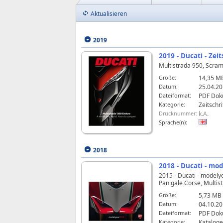
Aktualisieren
2019
2019 - Ducati - Ze
Multistrada 950, Scram
Größe:
14,35 M
Datum:
25.04.20
Dateiformat:
PDF Dok
Kategorie:
Zeitschri
Drucknummer:
k.A.
Sprache(n):
2018
2018 - Ducati - mo
2015 - Ducati - modelye
Panigale Corse, Multis
Größe:
5,73 MB
Datum:
04.10.20
Dateiformat:
PDF Dok
Kategorie:
Kataloge