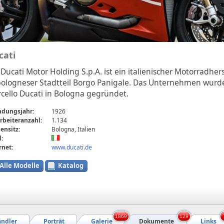
cati
 Ducati Motor Holding S.p.A. ist ein italienischer Motorradherst
ologneser Stadtteil Borgo Panigale. Das Unternehmen wurd
cello Ducati in Bologna gegründet.
ndungsjahr:
1926
rbeiteranzahl:
1.134
ensitz:
Bologna, Italien
:
rnet:
www.ducati.de
Alle Modelle
Katalog
1869
129
ndler
Porträt
Galerie
Dokumente
Links