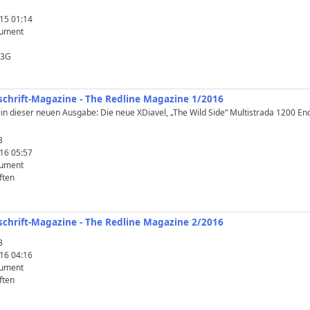
15 01:14
ument
73G
itschrift-Magazine - The Redline Magazine 1/2016
n dieser neuen Ausgabe: Die neue XDiavel, „The Wild Side“ Multistrada 1200 En
B
16 05:57
ument
ften
itschrift-Magazine - The Redline Magazine 2/2016
B
16 04:16
ument
ften