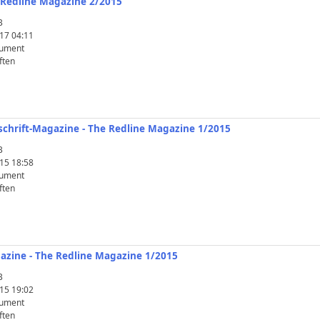
e Redline Magazine 2/2015
B
17 04:11
ument
ften
itschrift-Magazine - The Redline Magazine 1/2015
B
15 18:58
ument
ften
gazine - The Redline Magazine 1/2015
B
15 19:02
ument
ften