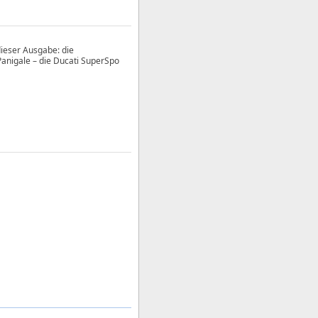
dieser Ausgabe: die
anigale – die Ducati SuperSpo