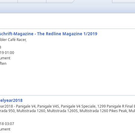
itschrift-Magazine - The Redline Magazine 1/2019
bler Café Racer,
B
19 01:00
ument
ften
delyear2018
ar2018 - Panigale V4, Panigale V4S, Panigale V4 Speciale, 1299 Panigale R Final 
trada 950, Multistrada 1260, Multistrada 1260S, Multistrada 1260 Pikes Peak, Mu
18 03:07
ument