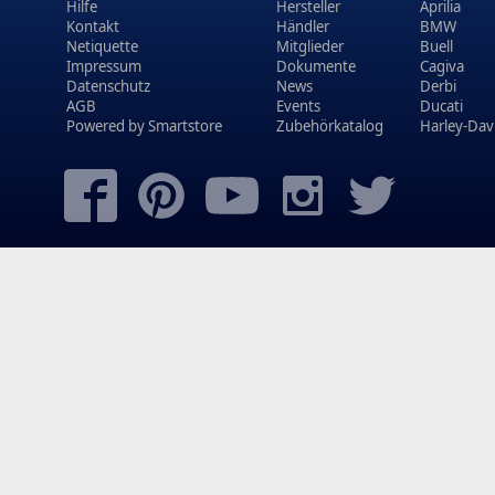
Hilfe
Hersteller
Aprilia
Kontakt
Händler
BMW
Netiquette
Mitglieder
Buell
Impressum
Dokumente
Cagiva
Datenschutz
News
Derbi
AGB
Events
Ducati
Powered by
Smartstore
Zubehörkatalog
Harley-Dav