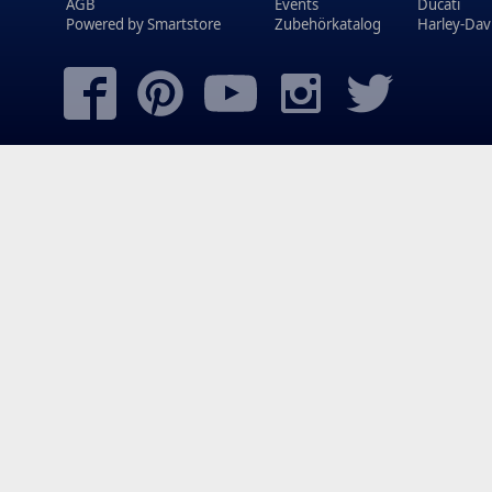
AGB
Events
Ducati
Powered by
Smartstore
Zubehörkatalog
Harley-Dav