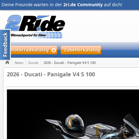
Deine Freunde warten in der
2ri.de Community
auf dich!
Motorradkatalog
Zubehörkatalog
News
Ducati
2026 - Ducati - Panigale V4 S 100
2026 - Ducati - Panigale V4 S 100