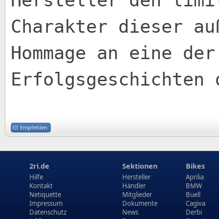
Hersteller den limi
Charakter dieser au
Hommage an eine der
Erfolgsgeschichten 
Empfehlen
2ri.de
Sektionen
Bikes
Hilfe
Hersteller
Aprilia
Kontakt
Händler
BMW
Netiquette
Mitglieder
Buell
Impressum
Dokumente
Cagiva
Datenschutz
News
Derbi