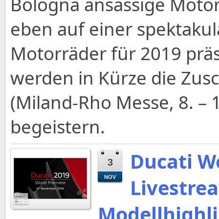
Bologna ansässige Motor
eben auf einer spektaku
Motorräder für 2019 präs
werden in Kürze die Zus
(Miland-Rho Messe, 8. –
begeistern.
Ducati W
3
NOV
Livestrea
Modellhighli