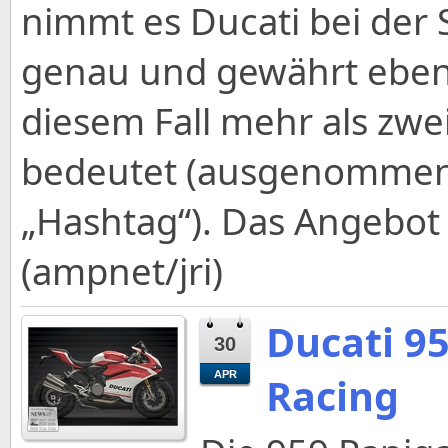
nimmt es Ducati bei der 
genau und gewährt ebenf
diesem Fall mehr als zwe
bedeutet (ausgenommen i
„Hashtag“). Das Angebot g
(ampnet/jri)
Ducati 9
30
APR
Racing