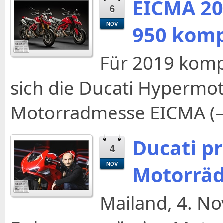
EICMA 20
6
NOV
950 komp
Für 2019 kompl
sich die Ducati Hypermot
Motorradmesse EICMA (–
Ducati p
4
NOV
Motorräd
Mailand, 4. N