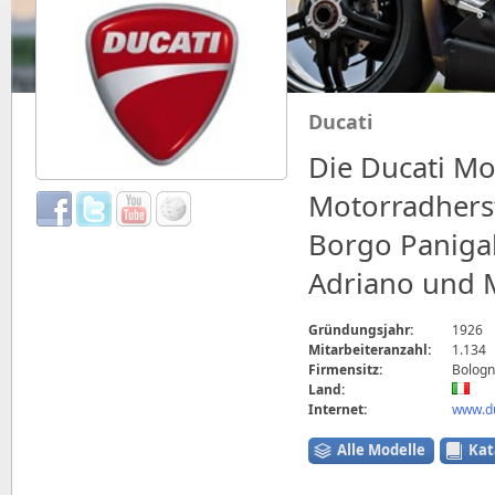
Ducati
Die Ducati Mot
Motorradherst
Borgo Paniga
Adriano und M
Gründungsjahr:
1926
Mitarbeiteranzahl:
1.134
Firmensitz:
Bologna
Land:
Internet:
www.du
Alle Modelle
Kat