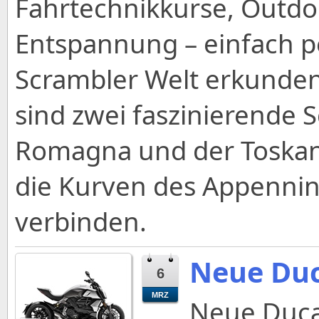
Fahrtechnikkurse, Outdo
Entspannung – einfach per
Scrambler Welt erkunde
sind zwei faszinierende 
Romagna und der Toskana
die Kurven des Appenni
verbinden.
Neue Duc
6
MRZ
Neue Duca