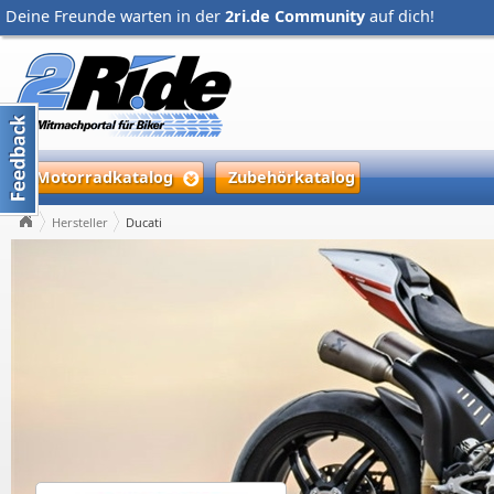
Deine Freunde warten in der
2ri.de Community
auf dich!
Motorradkatalog
Zubehörkatalog
Hersteller
Ducati