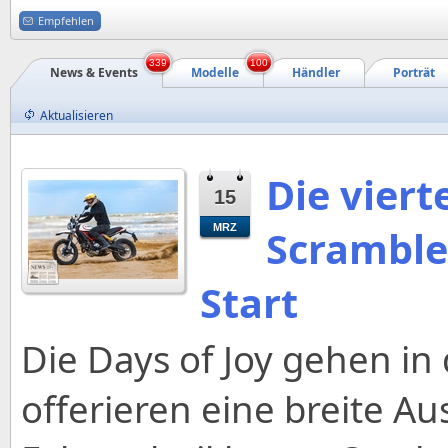
Empfehlen
339
100
News & Events
Modelle
Händler
Porträt
Aktualisieren
Die viert
15
MRZ
Scramble
Start
Die Days of Joy gehen in
offerieren eine breite A