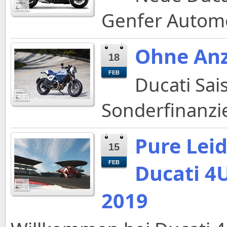
Genfer Automo
Ohne Anz
18
FEB
Ducati Sai
Sonderfinanzi
Pure Leid
15
FEB
Ducati 4
2019