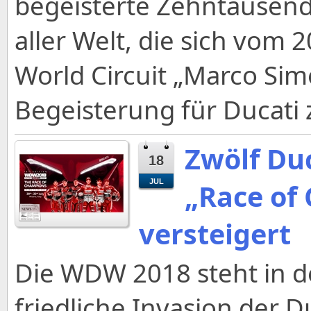
begeisterte Zehntausen
aller Welt, die sich vom 2
World Circuit „Marco Simo
Begeisterung für Ducati z
Zwölf Duc
18
JUL
„Race of
versteigert
Die WDW 2018 steht in de
friedliche Invasion der Du