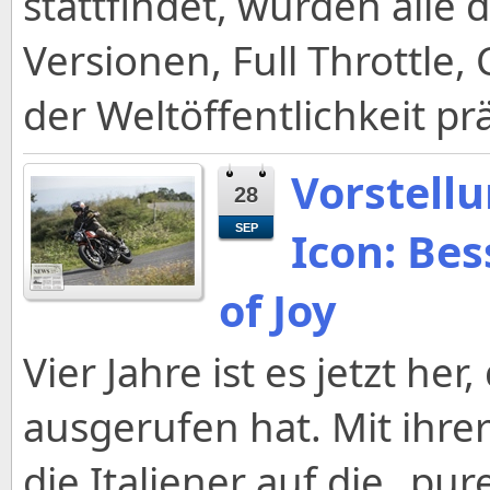
stattfindet, wurden alle
Versionen, Full Throttle,
der Weltöffentlichkeit pr
Vorstell
28
SEP
Icon: Bes
of Joy
Vier Jahre ist es jetzt her
ausgerufen hat. Mit ihr
die Italiener auf die „pu