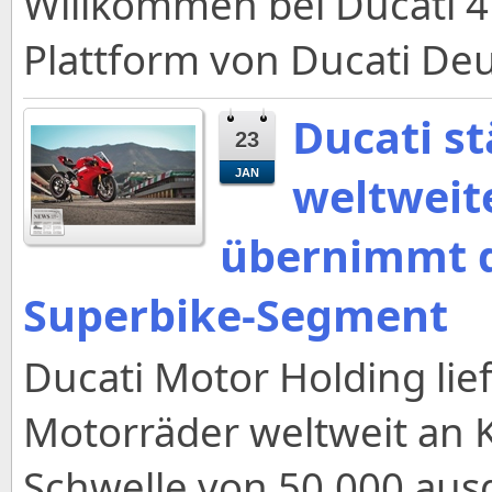
Willkommen bei Ducati 4U 
Plattform von Ducati De
Ducati s
23
JAN
weltweit
übernimmt d
Superbike-Segment
Ducati Motor Holding lie
Motorräder weltweit an 
Schwelle von 50.000 ausg