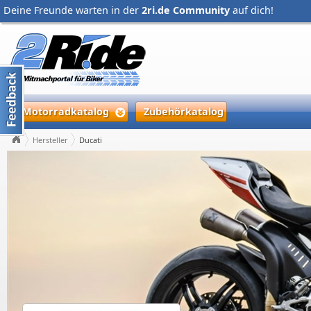
Deine Freunde warten in der
2ri.de Community
auf dich!
Motorradkatalog
Zubehörkatalog
Hersteller
Ducati