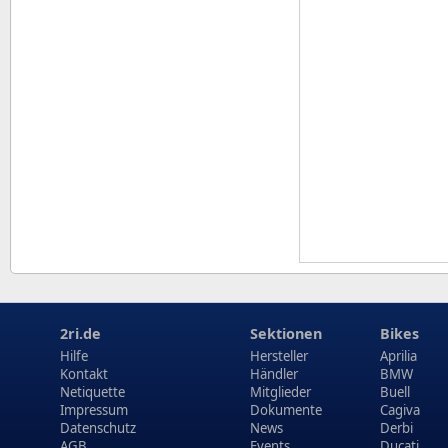
2ri.de
Sektionen
Bikes
Hilfe
Hersteller
Aprilia
Kontakt
Händler
BMW
Netiquette
Mitglieder
Buell
Impressum
Dokumente
Cagiva
Datenschutz
News
Derbi
AGB
Events
Ducati