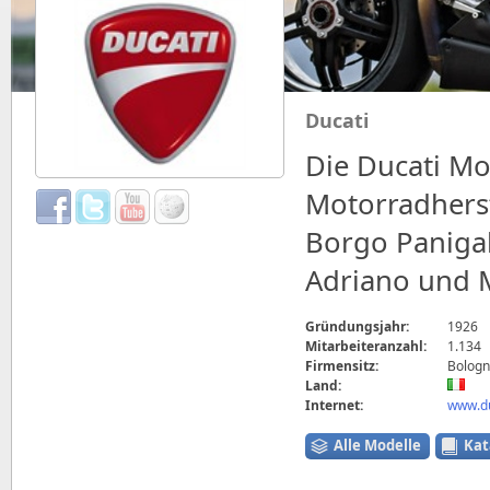
Ducati
Die Ducati Mot
Motorradherst
Borgo Paniga
Adriano und M
Gründungsjahr:
1926
Mitarbeiteranzahl:
1.134
Firmensitz:
Bologna
Land:
Internet:
www.du
Alle Modelle
Kat