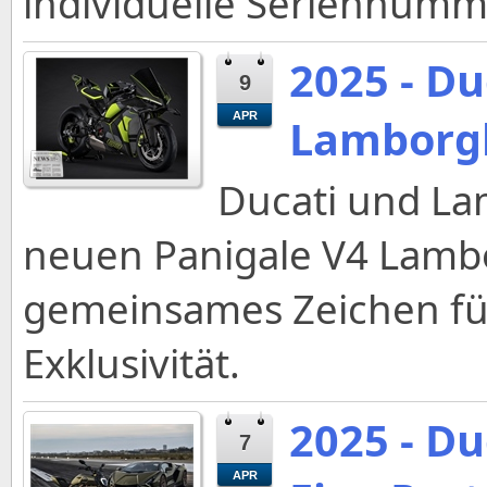
individuelle Seriennumm
2025 - Du
9
APR
Lamborg
Ducati und La
neuen Panigale V4 Lambo
gemeinsames Zeichen für
Exklusivität.
2025 - D
7
APR