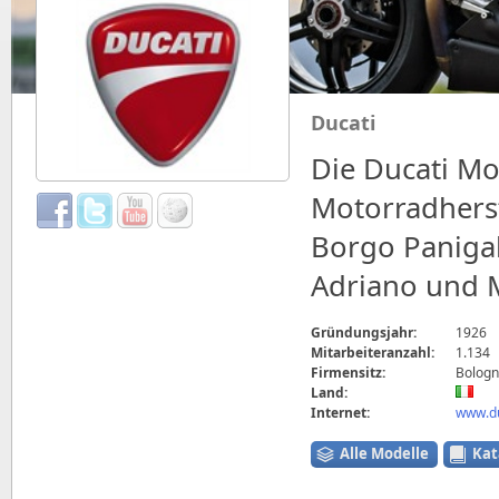
Ducati
Die Ducati Mot
Motorradherst
Borgo Paniga
Adriano und M
Gründungsjahr:
1926
Mitarbeiteranzahl:
1.134
Firmensitz:
Bologna
Land:
Internet:
www.du
Alle Modelle
Kat