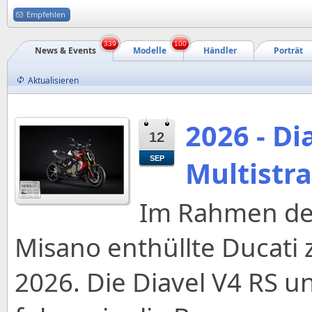
Empfehlen
339
100
News & Events
Modelle
Händler
Porträt
Aktualisieren
2026 - Di
12
SEP
Multistr
Im Rahmen de
Misano enthüllte Ducati 
2026. Die Diavel V4 RS u