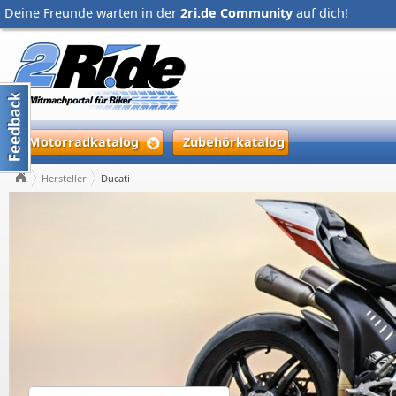
Deine Freunde warten in der
2ri.de Community
auf dich!
Motorradkatalog
Zubehörkatalog
Hersteller
Ducati