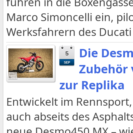
fuhren in die Boxengasse
Marco Simoncelli ein, pil
Werksfahrern des Ducati
Die Desm
5
SEP
Zubehör 
zur Replika
Entwickelt im Rennsport
auch abseits des Asphalts 
neue Desmo450 MX – wie