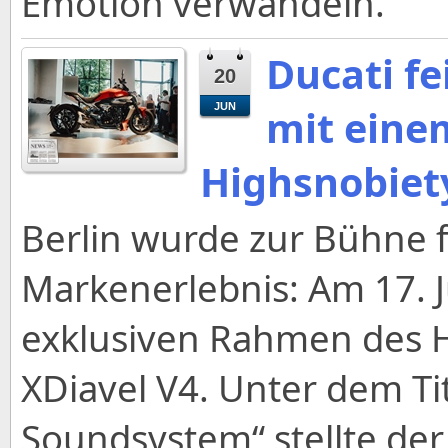
Emotion verwandeln.
Ducati fe
20
JUN
mit eine
Highsnobiety
Berlin wurde zur Bühne 
Markenerlebnis: Am 17. J
exklusiven Rahmen des H
XDiavel V4. Unter dem Tit
Soundsystem“ stellte der