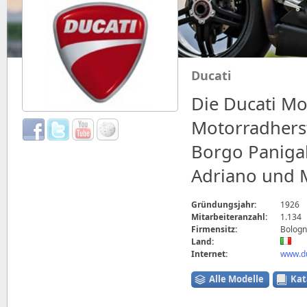
Ducati
Die Ducati Mot
Motorradherst
Borgo Paniga
Adriano und M
Gründungsjahr:
1926
Mitarbeiteranzahl:
1.134
Firmensitz:
Bologna
Land:
Internet:
www.du
Alle Modelle
Kat