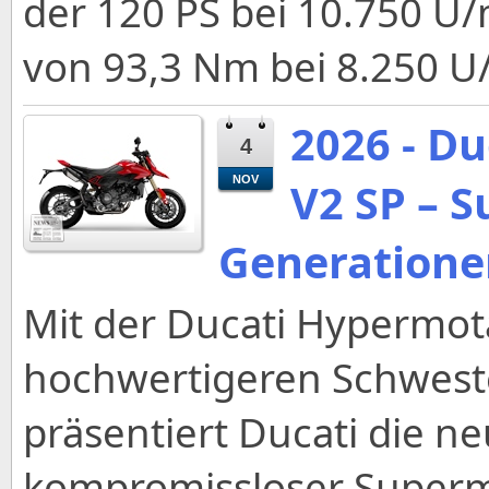
der 120 PS bei 10.750 
von 93,3 Nm bei 8.250 U/
2026 - D
4
NOV
V2 SP – 
Generatione
Mit der Ducati Hypermot
hochwertigeren Schweste
präsentiert Ducati die n
kompromissloser Superm