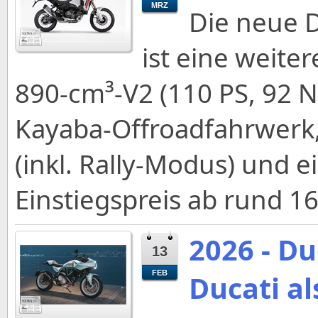
MRZ
Die neue D
ist eine weite
890‑cm³‑V2 (110 PS, 92 
Kayaba‑Offroadfahrwerk,
(inkl. Rally‑Modus) und 
Einstiegspreis ab rund 1
2026 - Du
13
FEB
Ducati al