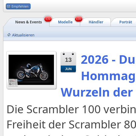
Empfehlen
339
100
News & Events
Modelle
Händler
Porträt
Aktualisieren
2026 - Du
13
JUN
Hommage
Wurzeln der
Die Scrambler 100 verbin
Freiheit der Scrambler 8