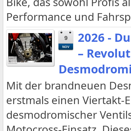
Bike, das sowohl Profis
Performance und Fahrspa
2026 - D
9
NOV
– Revolu
Desmodrom
Mit der brandneuen Des
erstmals einen Viertakt-
desmodromischer Ventil
Motocross-Einsatz. Diese