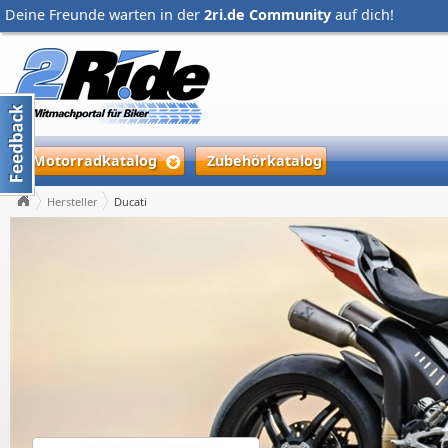
Deine Freunde warten in der
2ri.de Community
auf dich!
Motorradkatalog
Zubehörkatalog
Hersteller
Ducati