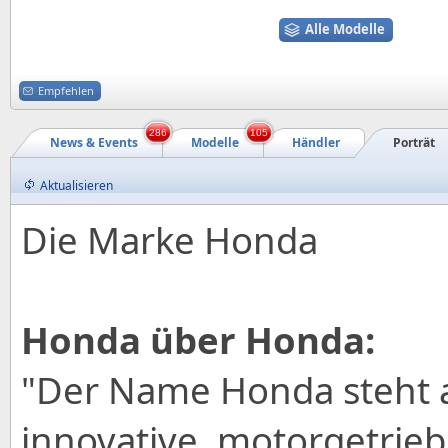
Alle Modelle
Empfehlen
286
105
News & Events
Modelle
Händler
Porträt
Aktualisieren
Die Marke Honda
Honda über Honda:
"Der Name Honda steht a
innovative, motorgetrie