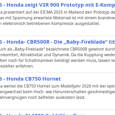
6 - Honda zeigt V3R 900 Prototyp mit E-Kom
 präsentiert auf der EICMA 2025 in Mailand den Prototyp d
Das mit Spannung erwartete Motorrad ist mit einem brandn
 elektronisch betriebenen Kompressor ausgestattet.
6 - Honda- CBR500R - Die „Baby-Fireblade“ ti
uch als „Baby-Fireblade“ bezeichnete CBR500R gewinnt durch
nkomfort, Attraktivität und Dynamik. Da die Kupplung wed
ten noch für Schaltmanöver betätigt werden muss, lassen 
ezielter anfahren.
6 - Honda CB750 Hornet
 wertet die CB750 Hornet zum Modelljahr 2026 mit der opti
angwechsel beim Hoch- wie Herunterschalten geschmeidiger 
ahrvergnügen noch befreiter auskosten lässt.