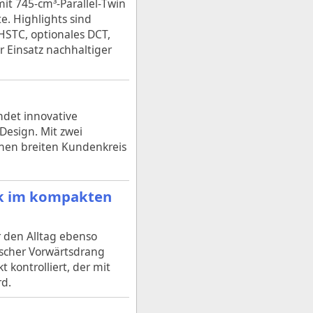
it 745‑cm³‑Parallel‑Twin
e. Highlights sind
HSTC, optionales DCT,
r Einsatz nachhaltiger
ndet innovative
Design. Mit zwei
inen breiten Kundenkreis
nik im kompakten
r den Alltag ebenso
tischer Vorwärtsdrang
 kontrolliert, der mit
rd.