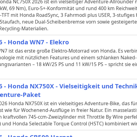
onda NC750X 2026 ist ein vielseitiger Adventure‑Allrounder m
 kW, 69 Nm), Euro‑5+‑Konformität und rund 400 km Reichweit
l‑TFT mit Honda RoadSync, 3 Fahrmodi plus USER, 3‑stufiges 
t‑Staufach, neue Dual‑Scheibenbremse vorn sowie gesteigerte
ecycling‑Materialien.
6 - Honda WN7 - Elekro
N7 ist das erste große Elektro-Motorrad von Honda. Es verbi
ologie mit nützlichen Features und einem schlanken Naked-
ungsvarianten – 18 kW/25 PS und 11 kW/15 PS – spricht sie e
6 - Honda NX750X - Vielseitigkeit und Tech
enture-Paket
026 Honda NX750X ist ein vielseitiges Adventure-Bike, das fü
ist wie für Wochenend-Ausflüge in freier Natur. Ein masselas
 kraftvollen 745-ccm-Zweizylinder mit Throttle By Wire perfekt
n) und Honda Selectable Torque Control (HSTC) kombiniert wi
6 - Honda CB500 Hornet