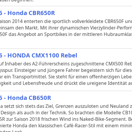
6 - Honda CBR650R
aison 2014 enterten die sportlich vollverkleidete CBR650F u
nsam den Markt. Mit ihrer dynamischen Vierzylinder-Perfor
0F das Angebot an Sportbikes in der mittleren Hubraumkla
6 - HONDA CMX1100 Rebel
uf Inhaber des A2-Führerscheins zugeschnittene CMX500 Rebel
gsspur. Einsteiger und jüngere Fahrer begeistern sich für diese
ur ein Transportmittel. Sie steht für einen offenherzigen Leben
gkeit und Lebensfreude und drückt die ureigene Identität a
6 - Honda CB650R
 setzt sich stets das Ziel, Grenzen auszuloten und Neuland 
Design als auch in der Technik. So brachten die Modelle C
R zur Saison 2018 frischen Wind ins Naked-Bike-Segment. B
ierte Honda den klassischen Café-Racer-Stil mit einem minim
nden Look.