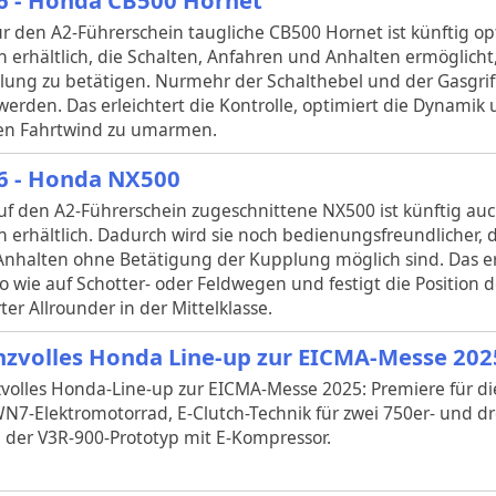
ür den A2-Führerschein taugliche CB500 Hornet ist künftig op
h erhältlich, die Schalten, Anfahren und Anhalten ermöglicht
ung zu betätigen. Nurmehr der Schalthebel und der Gasgri
erden. Das erleichtert die Kontrolle, optimiert die Dynamik 
en Fahrtwind zu umarmen.
6 - Honda NX500
uf den A2-Führerschein zugeschnittene NX500 ist künftig au
h erhältlich. Dadurch wird sie noch bedienungsfreundlicher, 
nhalten ohne Betätigung der Kupplung möglich sind. Das erl
 wie auf Schotter- oder Feldwegen und festigt die Position 
r Allrounder in der Mittelklasse.
nzvolles Honda Line-up zur EICMA-Messe 202
volles Honda-Line-up zur EICMA-Messe 2025: Premiere für 
N7-Elektromotorrad, E-Clutch-Technik für zwei 750er- und d
 der V3R-900-Prototyp mit E-Kompressor.