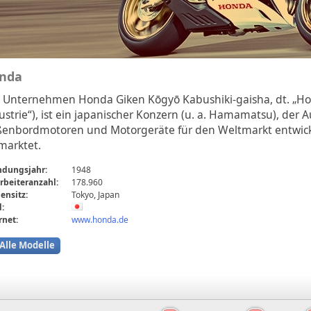
nda
 Unternehmen Honda Giken Kōgyō Kabushiki-gaisha, dt. „H
ustrie“), ist ein japanischer Konzern (u. a. Hamamatsu), der 
enbordmotoren und Motorgeräte für den Weltmarkt entwicke
marktet.
ndungsjahr:
1948
rbeiteranzahl:
178.960
ensitz:
Tokyo, Japan
:
rnet:
www.honda.de
Alle Modelle