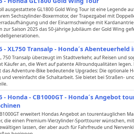
6 - Honda GL1800 Gold Wing Tour
oll ausgestattete GL1800 Gold Wing Tour ist eine Legende auf 
hrem Sechszylinder-Boxermotor, der Trapezgabel mit Doppell
rradaufhängung und der Einarmschwinge mit Kardanantrieb.
 zur Saison 2025 das 50-jährige Jubiläum der Gold Wing gef
dellgenerationen.
6 - XL750 Transalp - Honda´s Abenteuerheld i
L 750 Transalp überzeugt im Stadtverkehr, auf Reisen und sog
ht Käufer an, die Wert auf patente Allroundqualitäten legen.
t das Adventure-Bike bedeutende Upgrades: Die optionale Ho
und vereinfacht die Schaltarbeit. Sie bietet bei Straßen- un
ile.
6 - Honda - CB1000GT - Honda´s Angebot tou
chinen
CB1000GT erweitert Hondas Angebot an tourentauglichen Ma
r, die einen Premium-Vierzylinder-Sporttourer wünschen, mi
ewältigen lassen, der aber auch für Fahrfreude und Nervenkit
aßen beginnen.