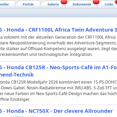
491
101
ndler
Porträt
Galerie
Dokumente
Links
6 - Honda - CRF1100L Africa Twin Adventure S
 vollzieht mit der aktuellen Generation der CRF1100L Africa
klare Neupositionierung innerhalb des Adventure-Segments
le stärker auf Offroad-Kompetenz ausgelegt waren, liegt der
treckenkomfort und technologischer Integration.
6 - Honda CB125R - Neo-Sports-Café im A1-F
hend-Technik
onda CB125R Modelljahr 2026 kombiniert einen 15‑PS‑DOHC‑
‑Down‑Gabel, Nissin‑Radialbremse mit IMU‑ABS, 5‑Zoll‑TFT u
Vier neue Farben im Neo‑Sports‑Café‑Design machen das hoc
ffine Einsteiger.
6 - Honda - NC750X - Der clevere Allrounder