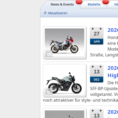
286
105
News & Events
Modelle
Hä
Aktualisieren
202
27
Honda
APR
eine 
Model
Straße, Langs
202
13
Hig
DEZ
Die H
SFF‑BP‑Upside
vollgetankt. 
noch attraktiver für style‑ und technika
202
13