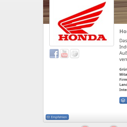
Ho
Das
Ind
Auß
ver
Grü
Mita
Firm
Land
Inte
Empfehlen