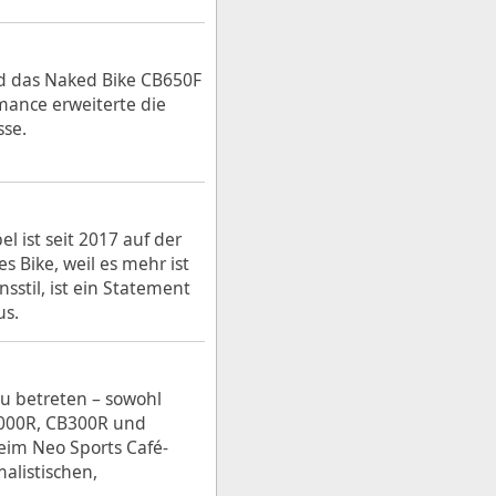
nd das Naked Bike CB650F
mance erweiterte die
sse.
 ist seit 2017 auf der
s Bike, weil es mehr ist
sstil, ist ein Statement
us.
zu betreten – sowohl
B1000R, CB300R und
eim Neo Sports Café-
alistischen,