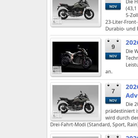
Die H
NOV
(43,1
5‑Zol
23‑Liter‑Fron
Durabio‑ und R
202
9
Die W
NOV
Techn
Leist
an.
202
7
Adv
NOV
Die 2
prädestiniert 
wird durch den
Drei-Fahrt-Modi (Standard, Sport, Rai
202