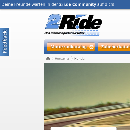
Deine Freunde warten in der
2ri.de Community
auf dich!
Motorradkatalog
Zubehörkatal
Hersteller
Honda