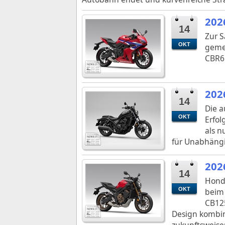
202
14
Zur S
OKT
gemei
CBR65
202
14
Die a
OKT
Erfol
als n
für Unabhängi
202
14
Honda
OKT
beim 
CB125
Design kombin
zukunftsweise