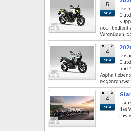
5
Die f
NOV
Clutc
Kuppl
noch bedient w
Vergnügen, d
202
4
Die a
NOV
Clutc
und A
Asphalt ebenso
begehrenswerte
Gla
4
Glanz
NOV
das W
sowie