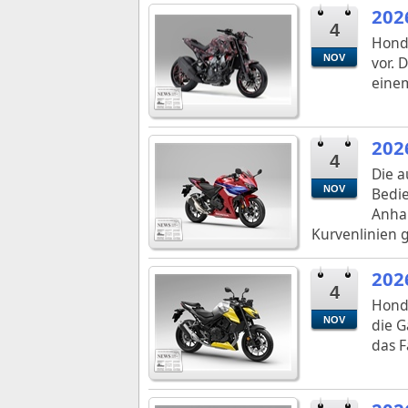
202
4
Honda
NOV
vor. 
einem
202
4
Die a
NOV
Bedie
Anhal
Kurvenlinien g
202
4
Honda
NOV
die G
das F