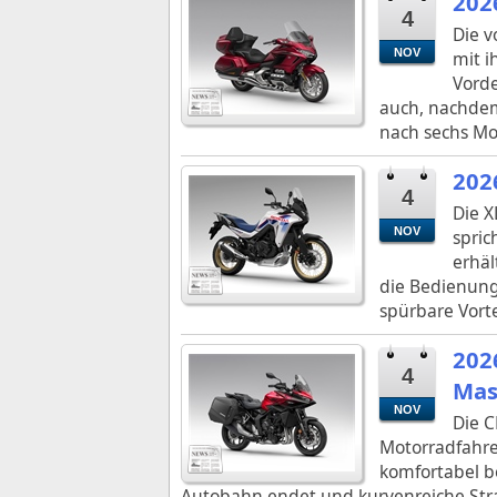
202
4
Die v
NOV
mit i
Vorde
auch, nachdem
nach sechs Mo
202
4
Die X
NOV
spric
erhäl
die Bedienung 
spürbare Vorte
202
4
Mas
NOV
Die 
Motorradfahre
komfortabel b
Autobahn endet und kurvenreiche Str