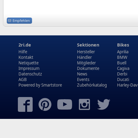
Empfehlen
2ri.de
Sektionen
Bikes
Hilfe
Hersteller
Aprilia
Kontakt
Händler
BMW
Netiquette
Mitglieder
Buell
Impressum
Dokumente
Cagiva
Datenschutz
News
Derbi
AGB
Events
Ducati
Powered by
Smartstore
Zubehörkatalog
Harley-Dav