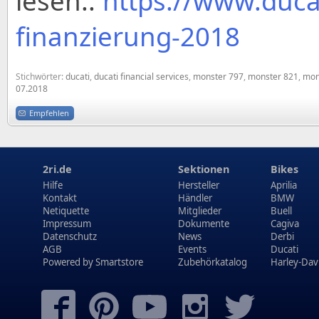
lesen..
https://www.duca
finanzierung-2018
Stichwörter:
ducati
,
ducati financial services
,
monster 797
,
monster 821
,
mon
07.2018
Empfehlen
2ri.de
Sektionen
Bikes
Hilfe
Hersteller
Aprilia
Kontakt
Händler
BMW
Netiquette
Mitglieder
Buell
Impressum
Dokumente
Cagiva
Datenschutz
News
Derbi
AGB
Events
Ducati
Powered by
Smartstore
Zubehörkatalog
Harley-Dav