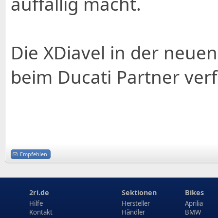
auffällig macht.
Die XDiavel in der neue
beim Ducati Partner verf
Empfehlen
2ri.de
Sektionen
Bikes
Hilfe
Hersteller
Aprilia
Kontakt
Händler
BMW