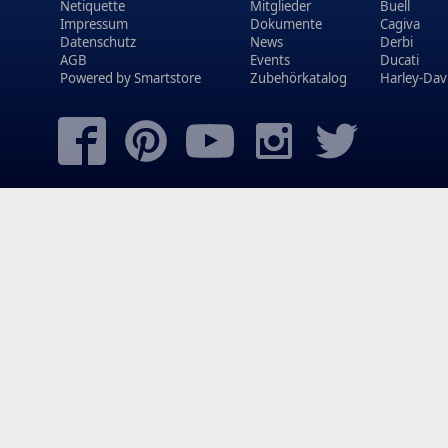
Netiquette
Mitglieder
Buell
Impressum
Dokumente
Cagiva
Datenschutz
News
Derbi
AGB
Events
Ducati
Powered by
Smartstore
Zubehörkatalog
Harley-Dav