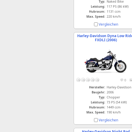
Typ:
Naked Bike
Leistung:
117 PS (86 kW)
Hubraum:
1131 ccm
Max. Speed:
220 km/h
Vergleichen
Harley-Davidson Dyna Low Rid
FXDLI (2006)
0
Hersteller:
Harley-Davidson
Baujahr:
2006
Typ:
Chopper
Leistung:
73 PS (54 kW)
Hubraum:
1449 ccm
Max. Speed:
190 km/h
Vergleichen
Harley-Davidson Night Rod