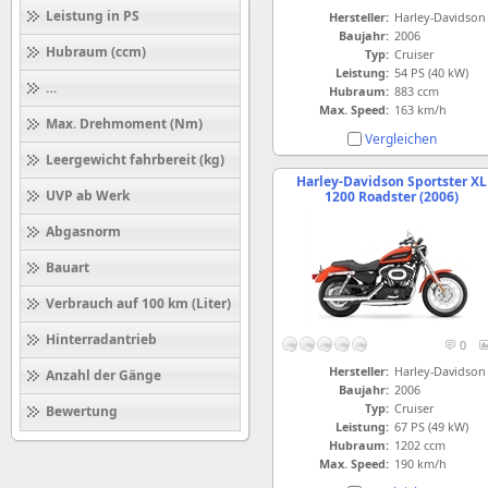
Leistung in PS
Hersteller:
Harley-Davidson
Baujahr:
2006
Hubraum (ccm)
Typ:
Cruiser
Leistung:
54 PS (40 kW)
Höchstgeschwindigkeit (km/h)
Hubraum:
883 ccm
Max. Speed:
163 km/h
Max. Drehmoment (Nm)
Vergleichen
Leergewicht fahrbereit (kg)
Harley-Davidson Sportster XL
UVP ab Werk
1200 Roadster (2006)
Abgasnorm
Bauart
Verbrauch auf 100 km (Liter)
Hinterradantrieb
0
Hersteller:
Harley-Davidson
Anzahl der Gänge
Baujahr:
2006
Typ:
Cruiser
Bewertung
Leistung:
67 PS (49 kW)
Hubraum:
1202 ccm
Max. Speed:
190 km/h