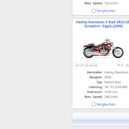
Max. Speed:
165 km/h
Vergleichen
Harley-Davidson V-Rod VRSCS
Screamin' Eagle (2006)
0
Hersteller:
Harley-Davidson
Baujahr:
2006
Typ:
Naked Bike
Leistung:
141 PS (104 kW)
Hubraum:
1250 ccm
Max. Speed:
248 km/h
Vergleichen