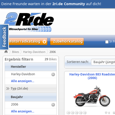
Deine Freunde warten in der
2ri.de Community
auf dich!
Motorradkatalog
Zubehörkatalog
In 
Bikes
Harley-Davidson
2006
Ergebnis filtern
29
Bikes
Sortieren nach:
Hersteller
Harley-Davidson
Harley-Davidson 883 Roadste
(2006)
Alle anzeigen...
Typ (2ri.de)
Baujahr
2006
Alle anzeigen...
0