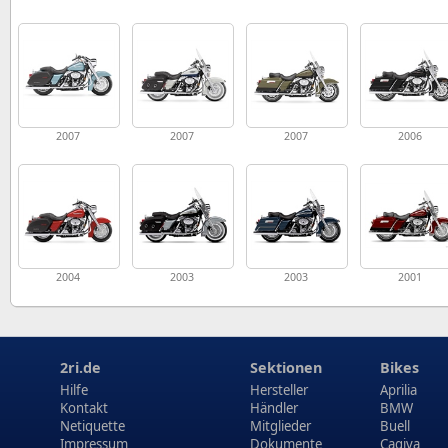
2007
2007
2007
2006
2004
2003
2003
2001
2ri.de
Sektionen
Bikes
Hilfe
Hersteller
Aprilia
Kontakt
Händler
BMW
Netiquette
Mitglieder
Buell
Impressum
Dokumente
Cagiva