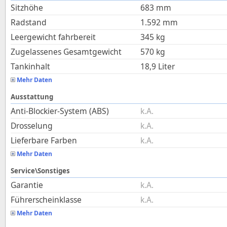
Sitzhöhe
683
mm
Radstand
1.592
mm
Leergewicht fahrbereit
345
kg
Zugelassenes Gesamtgewicht
570
kg
Tankinhalt
18,9
Liter
Mehr Daten
Ausstattung
Anti-Blockier-System (ABS)
k.A.
Drosselung
k.A.
Lieferbare Farben
k.A.
Mehr Daten
Service\Sonstiges
Garantie
k.A.
Führerscheinklasse
k.A.
Mehr Daten