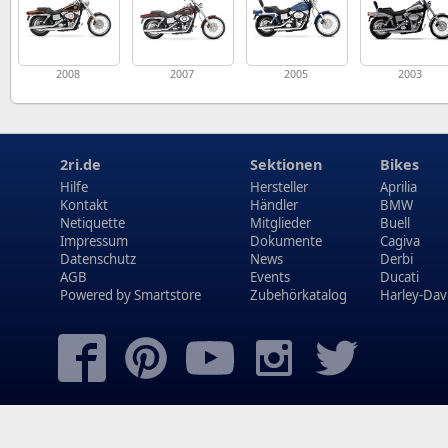
2008
2007
2005
2003
2ri.de
Sektionen
Bikes
Hilfe
Hersteller
Aprilia
Kontakt
Händler
BMW
Netiquette
Mitglieder
Buell
Impressum
Dokumente
Cagiva
Datenschutz
News
Derbi
AGB
Events
Ducati
Powered by
Smartstore
Zubehörkatalog
Harley-Dav