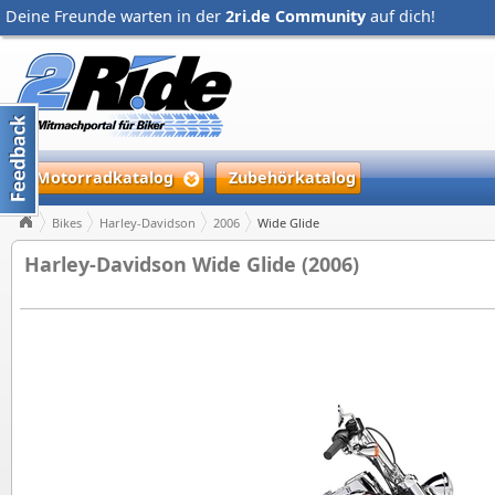
Deine Freunde warten in der
2ri.de Community
auf dich!
Motorradkatalog
Zubehörkatalog
Bikes
Harley-Davidson
2006
Wide Glide
Harley-Davidson Wide Glide (2006)