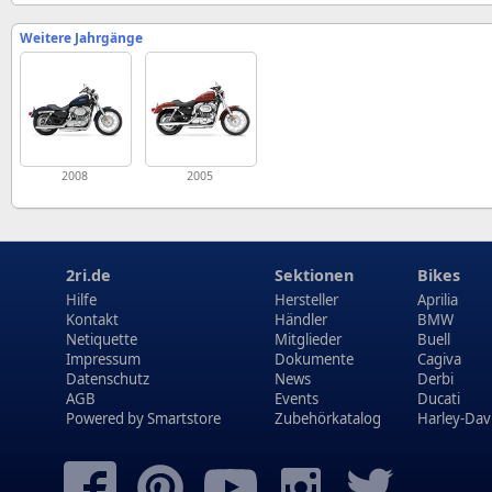
Weitere Jahrgänge
2008
2005
2ri.de
Sektionen
Bikes
Hilfe
Hersteller
Aprilia
Kontakt
Händler
BMW
Netiquette
Mitglieder
Buell
Impressum
Dokumente
Cagiva
Datenschutz
News
Derbi
AGB
Events
Ducati
Powered by
Smartstore
Zubehörkatalog
Harley-Dav