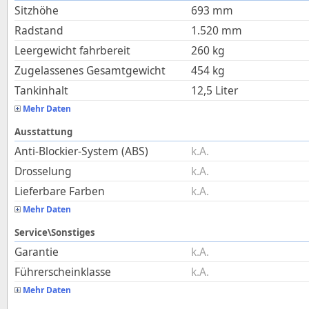
Sitzhöhe
693
mm
Radstand
1.520
mm
Leergewicht fahrbereit
260
kg
Zugelassenes Gesamtgewicht
454
kg
Tankinhalt
12,5
Liter
Mehr Daten
Ausstattung
Anti-Blockier-System (ABS)
k.A.
Drosselung
k.A.
Lieferbare Farben
k.A.
Mehr Daten
Service\Sonstiges
Garantie
k.A.
Führerscheinklasse
k.A.
Mehr Daten