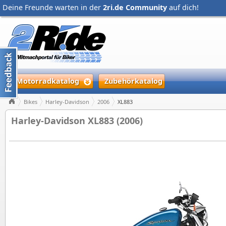
Deine Freunde warten in der
2ri.de Community
auf dich!
Motorradkatalog
Zubehörkatalog
Bikes
Harley-Davidson
2006
XL883
Harley-Davidson XL883 (2006)