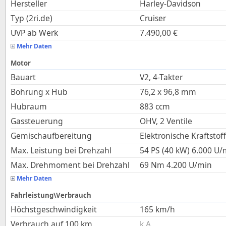
Hersteller
Harley-Davidson
Typ (2ri.de)
Cruiser
UVP ab Werk
7.490,00
€
Mehr Daten
Motor
Bauart
V2, 4-Takter
Bohrung x Hub
76,2
x
96,8
mm
Hubraum
883
ccm
Gassteuerung
OHV, 2 Ventile
Gemischaufbereitung
Elektronische Kraftstof
Max. Leistung bei Drehzahl
54 PS (40 kW)
6.000
U/
Max. Drehmoment bei Drehzahl
69
Nm
4.200
U/min
Mehr Daten
Fahrleistung\Verbrauch
Höchstgeschwindigkeit
165
km/h
Verbrauch auf 100 km
k.A.