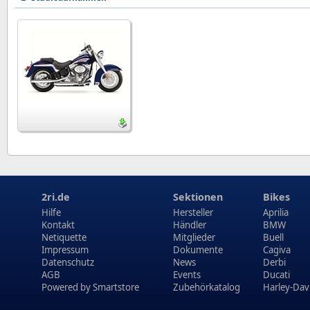
2ri.de
Sektionen
Bikes
Hilfe
Hersteller
Aprilia
Kontakt
Händler
BMW
Netiquette
Mitglieder
Buell
Impressum
Dokumente
Cagiva
Datenschutz
News
Derbi
AGB
Events
Ducati
Powered by
Smartstore
Zubehörkatalog
Harley-Dav