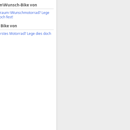
m\Wunsch-Bike von
Traum-\Wunschmotorrad? Lege
och fest!
 Bike von
erstes Motorrad? Lege dies doch