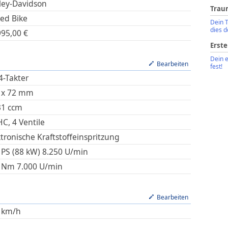
ley-Davidson
Trau
ed Bike
Dein 
dies d
995,00
€
Erste
Dein 
Bearbeiten
fest!
4-Takter
x
72
mm
31
ccm
C, 4 Ventile
ktronische Kraftstoffeinspritzung
 PS (88 kW)
8.250
U/min
Nm
7.000
U/min
Bearbeiten
km/h