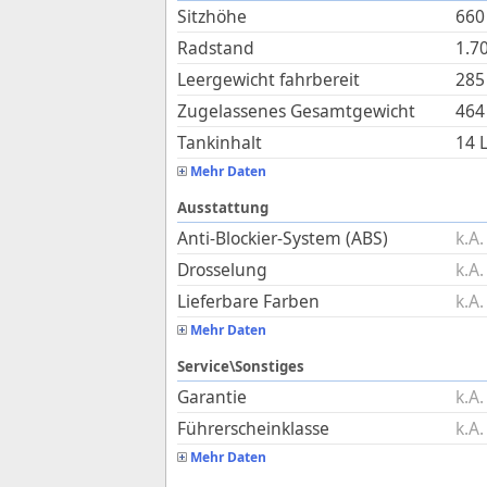
Sitzhöhe
660
Radstand
1.7
Leergewicht fahrbereit
285
Zugelassenes Gesamtgewicht
464
Tankinhalt
14
L
Mehr Daten
Ausstattung
Anti-Blockier-System (ABS)
k.A.
Drosselung
k.A.
Lieferbare Farben
k.A.
Mehr Daten
Service\Sonstiges
Garantie
k.A.
Führerscheinklasse
k.A.
Mehr Daten