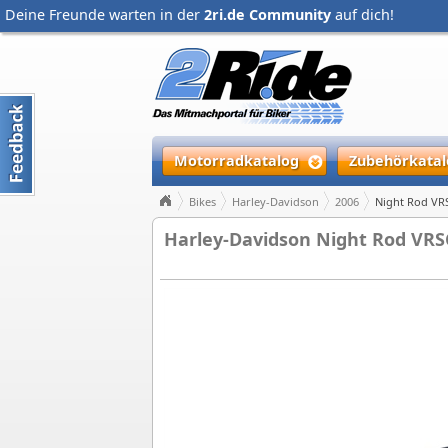
Deine Freunde warten in der
2ri.de Community
auf dich!
Motorradkatalog
Zubehörkatal
Bikes
Harley-Davidson
2006
Night Rod VR
Harley-Davidson Night Rod VRS