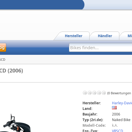
Hersteller
Händler
Mi
og
SCD
CD (2006)
(0 Bewertungen
Hersteller:
Harley-Dav
Land:
Baujahr:
2006
Typ (2ri.de):
Naked Bike
Modell-Code
:
k.A.
Fzg.-Typ:
VRSCD