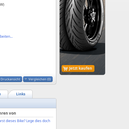
kW)
eiten...
Jetzt kaufen
Druckansicht
Vergleichen (
0
)
e
Links
hren von
rst dieses Bike? Lege dies doch