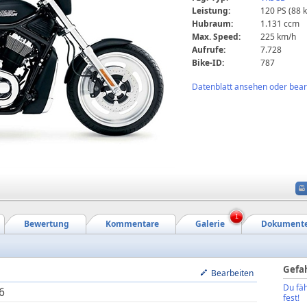
Leistung:
120 PS (88 
Hubraum:
1.131 ccm
Max. Speed:
225 km/h
Aufrufe:
7.728
Bike-ID:
787
Datenblatt ansehen oder bearb
1
Bewertung
Kommentare
Galerie
Dokument
Gefa
Bearbeiten
Du fäh
6
fest!