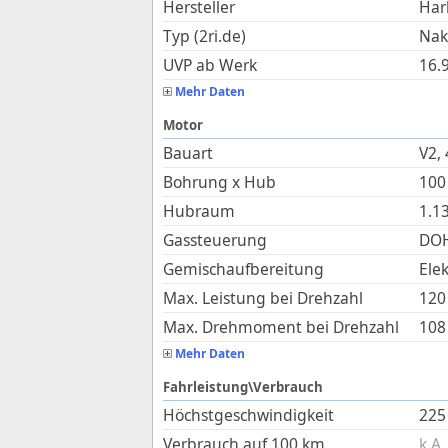
Hersteller
Har
Typ (2ri.de)
Nak
UVP ab Werk
16.
Mehr Daten
Motor
Bauart
V2, 
Bohrung x Hub
100
Hubraum
1.1
Gassteuerung
DOH
Gemischaufbereitung
Ele
Max. Leistung bei Drehzahl
120
Max. Drehmoment bei Drehzahl
108
Mehr Daten
Fahrleistung\Verbrauch
Höchstgeschwindigkeit
225
Verbrauch auf 100 km
k.A.